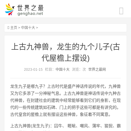
主页
>
中国十大
>
上古九神兽，龙生的九个儿子(古
代屋檐上摆设)
2023-01-15
栏目：
中国十大
浏览：
次
世界之最网
龙生九子是哪九子？上古时代是盛产神话传说的年代，九神兽
又为它多添了一分神秘气息。上古九神兽是神话传说中九种古
代神兽，在封建社会的建筑中经常能够看到它们的身影，在现
代的一些传统建筑如石碑、门上的把手这些可都是有讲究的。
古代皇宫的屋檐上就有摆设这些神兽，象征着不同寓意。
上古九神兽(龙生九子)：囚牛、 睚眦、嘲风、蒲牢、狻猊、霸