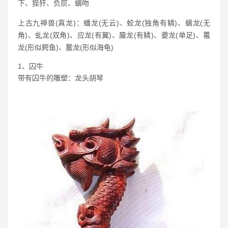
下、狴犴、负屃、螭吻
上古九神兽(真龙)：蟠龙(无云)、蛟龙(独角有鳞)、螭龙(无
角)、虬龙(双角)、应龙(有翼)、蜃龙(有鳞)、夔龙(单足)、鼍
龙(形似鳄鱼)、鳌龙(形似海龟)
1、囚牛
带有囚牛的雕塑：龙头胡琴