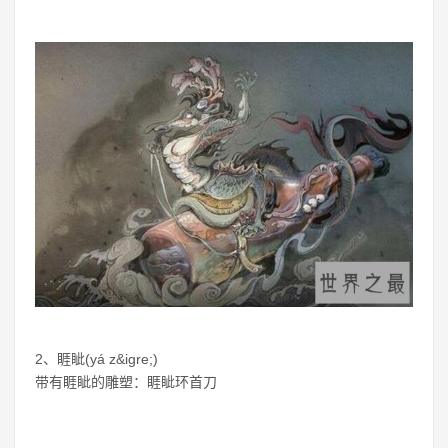
2、睚眦(yá z&igre;)
带有睚眦的雕塑：睚眦环首刀