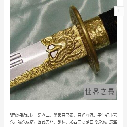
睚眦相貌似豺，是老二，常瞪目怒视，目光凶狠。平生好斗喜
杀，嗜杀成癖，因此刀环、剑柄、龙吞口便是它的遗像。这些