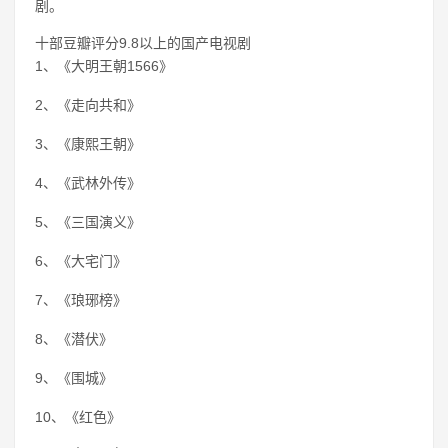
剧。
十部豆瓣评分9.8以上的国产电视剧
1、《大明王朝1566》
2、《走向共和》
3、《康熙王朝》
4、《武林外传》
5、《三国演义》
6、《大宅门》
7、《琅琊榜》
8、《潜伏》
9、《围城》
10、《红色》