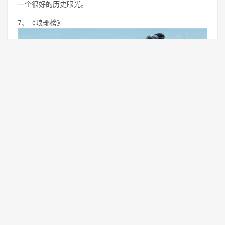
一个很好的历史眼光。
7、《琅琊榜》
下面要讲的，这个电视剧是发生在五代十国期间，而里面的主
人公是南梁的一个将领，他在出征的时候被人陷害，但侥幸的
是他活了下来，凭借他的坚韧重新回到了他的国家，并帮助自
己的君王，剿灭叛乱，这是一部从小说改编的电视剧只有一个
非常好的，还原度对于一些喜欢原著小说的观众是非常喜欢
的，观众也买账。