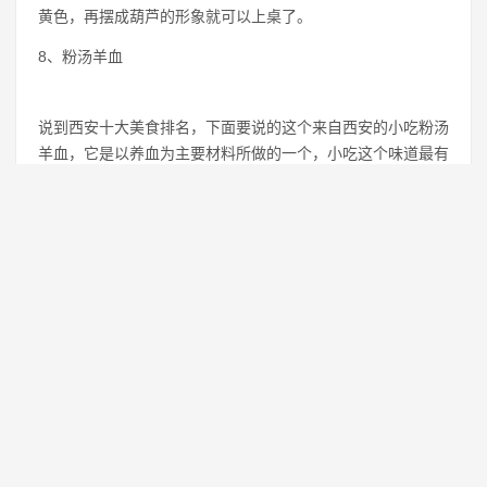
黄色，再摆成葫芦的形象就可以上桌了。
8、粉汤羊血
说到西安十大美食排名，下面要说的这个来自西安的小吃粉汤
羊血，它是以养血为主要材料所做的一个，小吃这个味道最有
特色的就是麻辣咸香，这些佐料的加入，非常能够引起人的食
欲，他能够有这么好的味道，主要是因为它的佐料实在是太多
了，我们就简单的列举几个，像花椒，小茴香，八角草果玉
果，这些都是标配，还有剩下十几种材料没有说的，这些材料
搅拌在一起，那个味道是十分香的，羊血的鲜嫩，加上这个汤
味实在是一大享受。
9、 甑糕
下面要说的甑糕，是老少皆宜的一种食物，它的营养丰富，并
且对人来说大有裨益，色泽鲜艳，有一个非常浓的味道，吃上
去非常有嚼劲软糯，它的主要材料是大米以及大枣，它采用的