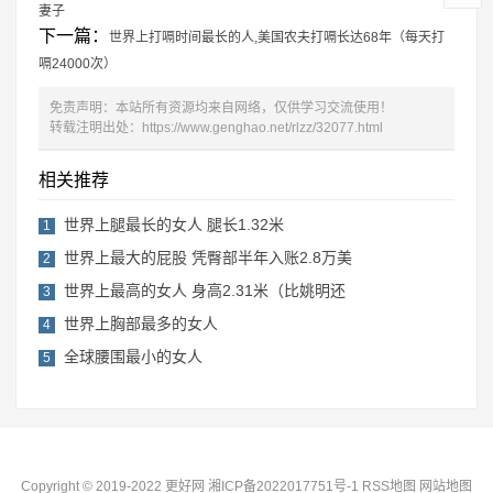
妻子
下一篇：
世界上打嗝时间最长的人,美国农夫打嗝长达68年（每天打
嗝24000次）
免责声明：本站所有资源均来自网络，仅供学习交流使用！
转载注明出处：
https://www.genghao.net/rlzz/32077.html
相关推荐
世界上腿最长的女人 腿长1.32米
1
世界上最大的屁股 凭臀部半年入账2.8万美
2
世界上最高的女人 身高2.31米（比姚明还
3
世界上胸部最多的女人
4
全球腰围最小的女人
5
Copyright © 2019-2022 更好网
湘ICP备2022017751号-1
RSS地图
网站地图