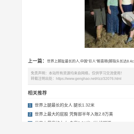
上一篇：
世界上脚趾最长的人,中国“巨人”鲍喜顺(脚指头长达8.4c
免责声明：本站所有资源均来自网络，仅供学习交流使用！
转载注明出处：
https://www.genghao.net/rlzz/32076.html
相关推荐
世界上腿最长的女人 腿长1.32米
1
世界上最大的屁股 凭臀部半年入账2.8万美
2
世界上最高的女人 身高2.31米（比姚明还
3
世界上胸部最多的女人
4