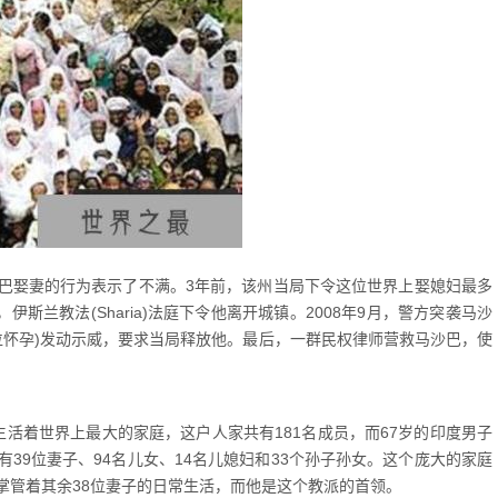
巴娶妻的行为表示了不满。3年前，该州当局下令这位世界上娶媳妇最多
伊斯兰教法(Sharia)法庭下令他离开城镇。2008年9月，警方突袭马沙
位怀孕)发动示威，要求当局释放他。最后，一群民权律师营救马沙巴，使
活着世界上最大的家庭，这户人家共有181名成员，而67岁的印度男子
39位妻子、94名儿女、14名儿媳妇和33个孙子孙女。这个庞大的家庭
掌管着其余38位妻子的日常生活，而他是这个教派的首领。