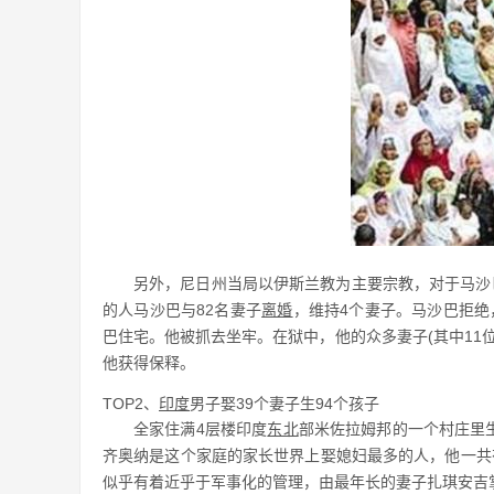
另外，尼日州当局以伊斯兰教为主要宗教，对于马沙
的人马沙巴与82名妻子
离婚
，维持4个妻子。马沙巴拒绝，
巴住宅。他被抓去坐牢。在狱中，他的众多妻子(其中11
他获得保释。
TOP2、
印度
男子娶39个妻子生94个孩子
全家住满4层楼印度
东北
部米佐拉姆邦的一个村庄里生
齐奥纳是这个家庭的家长世界上娶媳妇最多的人，他一共有
似乎有着近乎于军事化的管理，由最年长的妻子扎琪安吉