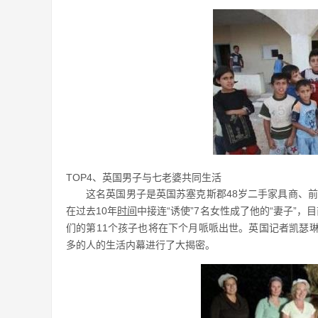
TOP4、英国男子与七老婆共同生活
这名英国男子是英国苏塞克斯郡48岁二手家具商、
在过去10年
时间
中接连“诱使”7名女性成了他的“妻子”
们的第11个孩子也将在下个月哌哌出世。英国记者凯瑟琳
多的人的生活内幕进行了大揭密。