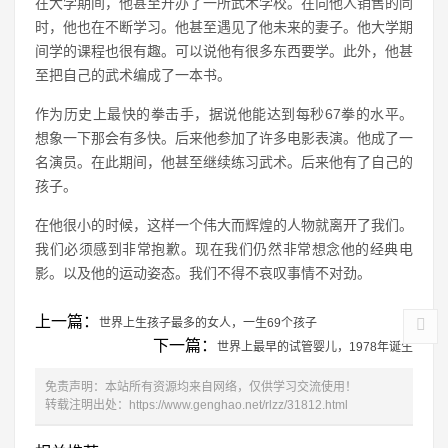
在大学期间，他甚至开办了一所武术学校。在向他人销售的同
时，他也在不断学习。他甚至遇见了他未来的妻子。他大学期
间学的课程也很有趣。可以说他有很多东西要学。此外，他甚
至把自己的武术编成了一本书。
作为历史上最快的拳击手，据说他能达到每秒67拳的水平。
想象一下那会有多快。后来他参加了许多电影表演。他成了一
名演员。在此期间，他甚至继续练习武术。后来他有了自己的
孩子。
在他很小的时候，这样一个伟大而辉煌的人物就离开了我们。
我们必须感到非常抱歉。现在我们仍然非常想念他的经典电
影。以及他的运动姿态。我们不得不哀叹事情不对劲。
上一篇：
世界上生孩子最多的女人，一生69个孩子
下一篇：
世界上最早的试管婴儿，1978年诞生
免责声明：本站所有资源均来自网络，仅供学习交流使用！
转载注明出处：
https://www.genghao.net/rlzz/31812.html