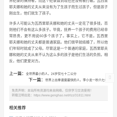
界纪录的保持者，而这个纪录直到现在还没有被打破。瓦西里
耶夫娜和她的丈夫从来没有为了生孩子而生过孩子，但是孩子
刚出生，他们就生了孩子。
许多人可能认为瓦西里耶夫娜和她的丈夫一定花了很多钱，否
则他们不会有这么多孩子。毕竟，抚养一个孩子的费用已经非
常昂贵，更不用说60多个孩子了。事实上，它不是。瓦西里
耶夫娜和她的丈夫都是普通家庭。他们很早就结婚了，所以他
们年轻时就成了父母。尽管这是一个普通的家庭，瓦西里耶夫
娜和她的丈夫从来不认为这么多的孩子是他们生活的负担。相
反，他们更爱对方。
上一篇：
全世界最小的人，24岁仅七十二公分
下一篇：
世界上出拳速度最快的人，李小龙一秒六七拳
免责声明：本站所有资源均来自网络，仅供学习交流使用！
转载注明出处：
https://www.genghao.net/rlzz/31811.html
相关推荐