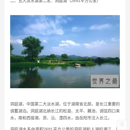
二、五大淡水湖第二名：洞庭湖（2691平方公里）
洞庭湖，中国第二大淡水湖，位于湖南省北部，是长江重要的
调蓄湖泊。洞庭湖北纳长江的松滋、太平、藕池、调弦四口来
水，南和西接湘、资、沅、澧四水，由岳阳市注入长江。
洞庭湖水系由面积2691平方公里的洞庭湖和人湖的湘江、资