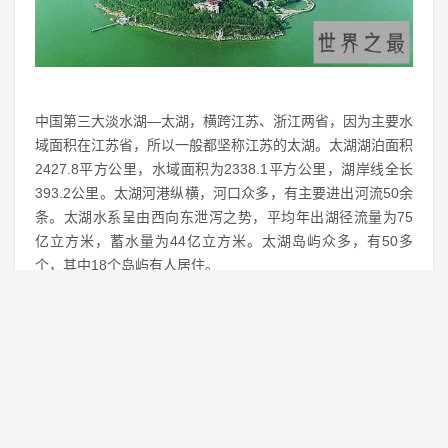
中国第三大淡水湖—太湖，横跨江苏、浙江两省，因为主要水
域面积在江苏省，所以一般都坚称江苏的太湖。太湖湖泊面积
2427.8平方公里，水域面积为2338.1平方公里，湖岸线全长
393.2公里。太湖河港纵横，河口众多，有主要进出河流50余
条。太湖水系呈由西向东泄泻之势，平均年出湖径流量为75
亿立方米，蓄水量为44亿立方米。太湖岛屿众多，有50多
个，其中18个岛屿有人居住。
太湖的形成一直是中国地理科技界争论不休的话题，有的说太
湖地区地壳的新构造运动，造成太湖平原下沉，河流改向，荆
溪水系改道东流，由断陷盆地成为汇水盆地，又渐渐成为数个
沼泽小湖泊，以后逐步形成太湖。另外还有潟湖说、气象说、
风暴流说、河流淤塞说、火山喷爆说、陨石击中地球说，想详
细了解太贵形成的详细资料，可以查询太湖的百度百科。