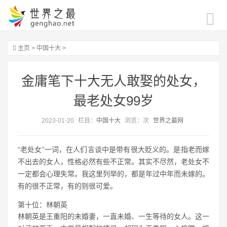
主页
>
中国十大
>
金庸笔下十大无人敢娶的处女，
最老处女99岁
2023-01-20
栏目：
中国十大
浏览：
次
世界之最网
“老处女”一词，在人们言谈中是带有很大贬义的。是指老而嫁
不出去的女人，性格必然有些不正常。其实不尽然，老处女不
一定都会心理失常。我这里列举的，都是年过中年而未嫁的。
有的很不正常，有的则很可爱。
第十位：林朝英
林朝英是王重阳的未婚妻，一直未婚、一生等待的女人。这一