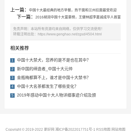
上一篇：
中国十大最经典的地方早餐，热干面和兰州拉面最受欢迎
下一篇：
2016胡润中国十大富豪榜，王健林超李嘉诚成华人首富
免责声明：本站所有资源均来自网络，仅供学习交流使用！
转载注明出处：
https://www.genghao.net/zgsd/4504.html
相关推荐
中国十大禁犬，您养的是不是也在其中？
1
新中国的缔造者_中国十大元帅
2
金瓶梅都算不上，谁才是中国十大禁书？
3
中国十大名茶都发生了哪些变化？
4
2019年感动中国十大人物详细事迹介绍及颁
5
Copyright © 2019-2022 更好网
湘ICP备2022017751号-1
RSS地图
网站地图