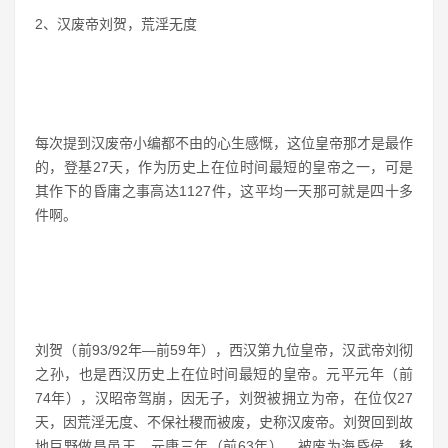
2、汉废帝刘贺，荒淫无度
每次提到汉废帝小编都不由的心生感慨，这位皇帝那才是最作
的，登基27天，作为历史上在位时间最短的皇帝之一，可是
其作下的昏庸之事高达1127件，这平均一天那可就是四十多
件啊。
刘贺（前93/92年—前59年），西汉第九位皇帝，汉武帝刘彻
之孙，也是西汉历史上在位时间最短的皇帝。元平元年（前
74年），汉昭帝驾崩，因无子，刘贺被拥立为帝，在位仅27
天，因荒淫无度、不保社稷而被废，史称汉废帝。刘贺回到故
地巨野做昌邑王。元康三年（前63年），被废为海昏侯，移