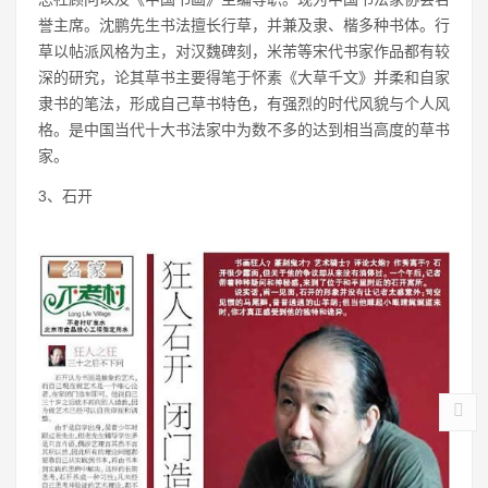
誉主席。沈鹏先生书法擅长行草，并兼及隶、楷多种书体。行
草以帖派风格为主，对汉魏碑刻，米芾等宋代书家作品都有较
深的研究，论其草书主要得笔于怀素《大草千文》并柔和自家
隶书的笔法，形成自己草书特色，有强烈的时代风貌与个人风
格。是中国当代十大书法家中为数不多的达到相当高度的草书
家。
3、石开