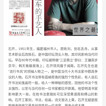
石开，1951年生，福建福州市人。原姓刘，别名吉舟，从事
艺术职业后改姓石，是中国印坛顶尖人物，其印风影响当代印
坛。早在80年代中期，印坛被称做“三足鼎立”即曰：王镛高步
京华；韩天衡雄居海上；石开领风骚于闽南。石开先生也是
“流行书风”的领袖人物之一，是中国当代十大书法家中颇具争
议的人物。石开书法带有孤峭奇逸的强烈个性色彩，有人说石
开书法如鬼画符一般，给人一种神秘的感觉，因他的书法个性
太强烈，以至与当代任何一位书家都拉开距离。他受明清书家
影响更大一些，在他书法里随处可见深受黄道周和傅山的影
响。石开工篆刻，书法，绘画，诗文皆达上乘，石开无疑是既
能继承传统又最具创造性的一位书家。将来必成大器。