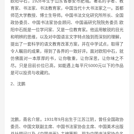
欧阳中石，1928年生于山东省泰安市肥城。著名的学者、教
育家、书法家、书法教育家，中国当代十大书法家之一。首都
师范大学教授、博士生导师。中国书法文化研究所所长、全国
政协委员、中国书法家协会顾问、中国画研究院院务委员.欧
阳中石既是一位学问家、又是一位教育家。他运用敏锐的目光
和明辨的思维，以及对中国语言文字特点独到而深刻的理解，
提出了一套科学的语文教育改革方案，并在中学试点，取得了
令人瞩目的成果，得到了各界的一致好评。面对欧阳中石，就
仿佛面对一本厚厚的书，让你敬重，让你深思，让你味之不
尽。只是目前价位已高，如能遇上每平尺5000元以下的作品
是可以投资与收藏的。
2、沈鹏
沈鹏，斋名介居。1931年9月出生于江苏江阴，曾任全国政协
委员、中国文联副主席、中国书法家协会主席、中国美术出版
总社顾问以及《中国书画》主编等职。现为中国书法家协会名