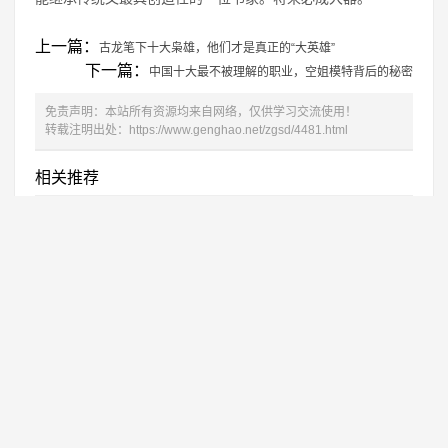
上一篇：
古龙笔下十大枭雄，他们才是真正的“大英雄”
下一篇：
中国十大最不被理解的职业，空姐模特背后的秘密
免责声明：本站所有资源均来自网络，仅供学习交流使用！
转载注明出处：
https://www.genghao.net/zgsd/4481.html
相关推荐
中国十大禁犬，您养的是不是也在其中？
1
新中国的缔造者_中国十大元帅
2
金瓶梅都算不上，谁才是中国十大禁书？
3
中国十大名茶都发生了哪些变化？
4
2019年感动中国十大人物详细事迹介绍及颁
5