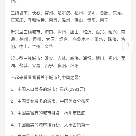
州。
三线城市：长春、常州、哈尔滨、福州、昆明、合肥、东莞、
石家庄、呼和浩特、南昌、温州、佛山、贵阳、南宁
新兴型三线城市：海口、湖州、唐山、临沂、嘉兴、绍兴、南
通、徐州、泉州、太原、烟台、乌鲁木齐、潍坊、珠海、洛
阳、中山、兰州、金华
起步型三线城市：淮安、吉林、威海、淄博、银川、扬州、芜
湖、盐城、宜昌、西宁、襄阳、绵阳
一起来看看看看关于城市的中国之最：
1、中国人口最多的城市：重庆(2991万)
2、中国美女最多的城市，中国美女分布图
3、中国最富有的城市排名，杭州市垫底
4、中国最美的城市排行榜，大研古镇第一