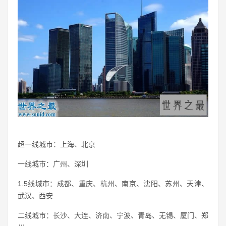
超一线城市：上海、北京
一线城市：广州、深圳
1.5线城市：成都、重庆、杭州、南京、沈阳、苏州、天津、
武汉、西安
二线城市：长沙、大连、济南、宁波、青岛、无锡、厦门、郑