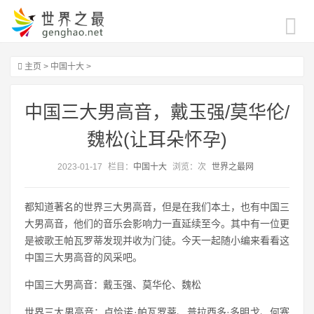
主页
>
中国十大
>
中国三大男高音，戴玉强/莫华伦/
魏松(让耳朵怀孕)
2023-01-17
栏目：
中国十大
浏览：
次
世界之最网
都知道著名的世界三大男高音，但是在我们本土，也有中国三
大男高音，他们的音乐会影响力一直延续至今。其中有一位更
是被歌王帕瓦罗蒂发现并收为门徒。今天一起随小编来看看这
中国三大男高音的风采吧。
中国三大男高音：戴玉强、莫华伦、魏松
世界三大男高音：卢恰诺·帕瓦罗蒂、普拉西多·多明戈、何塞