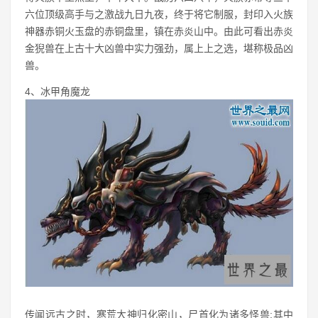
六位顶级高手与之激战九日九夜，终于将它制服，封印入火族
神器赤铜火玉盘的赤铜盘里，镇在赤炎山中。由此可看出赤炎
金猊兽在上古十大凶兽中实力强劲，属上上之选，堪称极品凶
兽。
4、冰甲角魔龙
传闻远古之时，寒荒大神归化密山，尸首化为诸多怪兽;其中