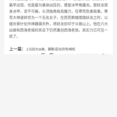
最早出现、也是最为暴戾凶狂的，便是冰甲角魔龙。那妖龙周
身冰甲，坚不可摧，头顶独角极具魔力，在寒荒危害极重。寒
荒大神遂转世为一个无名女子，在西荒群雄围猎妖龙之时，以
缝衣骨针化作神器镇天杵，将妖龙封印于众兽山上。他在六大
凶兽和西海老祖的夹击下仍然重创西海老祖，其实力已可见一
斑了。
上一篇：
上古四大凶兽，饕餮/混沌/穷奇/梼杌
下一篇：
上古六神兽，神话传说中的神明灵兽
免责声明：本站所有资源均来自网络，仅供学习交流使用！
转载注明出处：
https://www.genghao.net/zgsd/4372.html
相关推荐
中国十大禁犬，您养的是不是也在其中？
1
新中国的缔造者_中国十大元帅
2
金瓶梅都算不上，谁才是中国十大禁书？
3