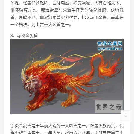
闪烁。怪兽仰颈怒吼，白牙森然，神威凛凛，大有君临天下，
惟我独尊之势。那海雷犀与众海牛怪登时骇然惊服，伏地低
首，哀鸣不已。珊瑚独角兽实力很强，比之赤炎金猊，基本在
一个档次。为上古十大凶兽之一。
3、赤炎金猊兽
赤炎金猊兽是千年前大荒的十大凶兽之一，肆虐火族南荒，使
得火族千里焦土，十年大旱。战历六四八年，火族赤帝等三十