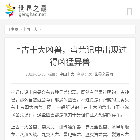
主页
>
中国十大
>
上古十大凶兽，蛮荒记中出现过
得凶猛异兽
2023-01-15
栏目：
中国十大
浏览：
次
世界之最网
神话传说中总是会有各种异兽出现，既然有代表神明的上古神
兽，那么自然就会存在邪恶的凶兽。不过真是有记载的其实只
有上古四大凶兽，网上一般所说的上古十大凶兽出自于小说
《蛮荒记》，这些凶兽都是能力十分强悍让人恐惧的存在。
上古十大凶兽：裂天兕、珊瑚独角兽、赤炎金猊兽、冰甲角魔
龙、八爪火螭、九翼天龙、雷电蝠龙、蓝翼海龙兽、裂海玄龙