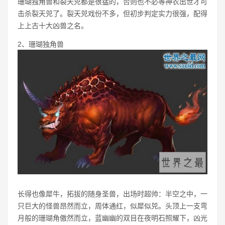
珊瑚独角兽和裂天兕都是很猛的，否则也不必等神农出世才可
击杀裂天兕了。裂天兕戏份不多，但初步判定实力很强，配得
上上古十大凶兽之名。
2、珊瑚独角兽
长得也像犀牛，拓拔的随身圣兽，出场时超帅：半空之中，一
只巨大的怪兽昂然而立，周体通红，似犀似兕。头顶上一支弯
月般的珊瑚角傲然而立，蓝幽幽的双目在夜明石照耀下，凶光