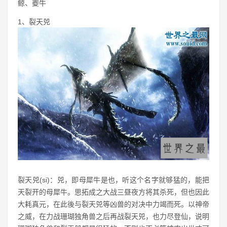
鲸、夔牛
1、裂天兕
裂天兕(si)：兕，即母犀牛是也，听这个名字就够猛的，能把
天裂开的母犀牛。思拓成之大战三昼夜方将其杀死，但也因此
大耗真元，在此後与裂天兕等凶兽的对决中力竭而死。以神帝
之威，在力战珊瑚独角兽之后再战裂天兕，也力尽登仙，说明