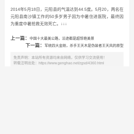
2014年5月18日，元阳县的气温达到44.5度。5月20，两名在
元阳县南沙镇工作的50多岁男子因为中暑住进医院，最终因
为重度中暑抢救无效死亡。↓↓↓
上一篇：
中国十大最美公路，沿途都是超惊艳美景
下一篇：
军统四大金刚，杀手王天木是伪装者王天风的原型
免责声明：本站所有资源均来自网络，仅供学习交流使用！
转载注明出处：
https://www.genghao.net/zgsd/4360.html
相关推荐
中国十大禁犬，您养的是不是也在其中？
1
新中国的缔造者_中国十大元帅
2
金瓶梅都算不上，谁才是中国十大禁书？
3
中国十大名茶都发生了哪些变化？
4
2019年感动中国十大人物详细事迹介绍及颁
5