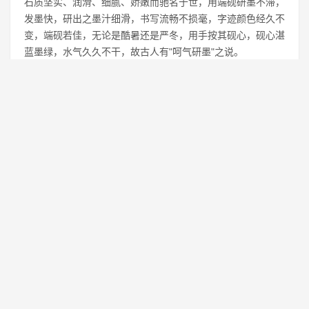
石质坚实、润滑、细腻、娇嫩而驰名于世，用端砚研墨不滞，
发墨快，研出之墨汁细滑，书写流畅不损毫，字迹颜色经久不
变，端砚若佳，无论是酷暑还是严冬，用手按其砚心，砚心湛
蓝墨绿，水气久久不干，故古人有"呵气研墨"之说。
上一篇：
道教四大天师，张道陵是道教的创始人
下一篇：
广东十大最美古村落，遗世独立的世外桃源
免责声明：本站所有资源均来自网络，仅供学习交流使用！
转载注明出处：
https://www.genghao.net/zgsd/4356.html
相关推荐
中国十大禁犬，您养的是不是也在其中？
1
新中国的缔造者_中国十大元帅
2
金瓶梅都算不上，谁才是中国十大禁书？
3
中国十大名茶都发生了哪些变化？
4
2019年感动中国十大人物详细事迹介绍及颁
5