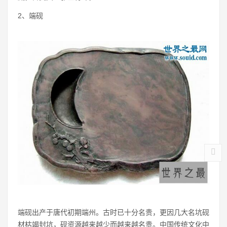
2、端砚
端砚出产于唐代初期端州。古时已十分名贵，更因几大名坑砚
材枯竭封坑，砚资源越来越少而越来越名贵。中国传统文化中