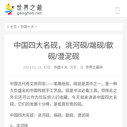
主页
>
中国十大
>
中国四大名砚，洮河砚/端砚/歙
砚/澄泥砚
2023-01-14
栏目：
中国十大
浏览：
次
世界之最网
中国古代有文房四宝——笔墨纸砚，砚就是其中之一，是一种
久负盛名的中国传统手工艺品。砚是书法必备工具，但除此之
外它还可以作为珍玩供人们收藏。今天就来讲讲中国四大名
砚，它们的发墨十分棒，是极其珍贵的砚。
中国四大名砚：洮河砚、端砚、歙砚、澄泥砚
1、洮河砚