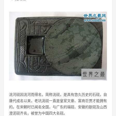
洮河砚因洮河而得名，简称洮砚，是具有悠久历史的石砚，自
唐代成名以来，老坑洮砚一直是皇室文豪、富商巨贾才能拥有
的。在宋朝时已闻名全国，与广东的端砚、安徽的歙砚及山西
澄泥砚齐名，被誉为中国四大名砚。