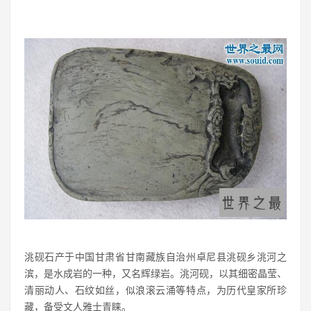
洮砚石产于中国甘肃省甘南藏族自治州卓尼县洮砚乡洮河之
滨，是水成岩的一种，又名辉绿岩。洮河砚，以其细密晶莹、
清丽动人、石纹如丝，似浪滚云涌等特点，为历代皇家所珍
藏，备受文人雅士青睐。