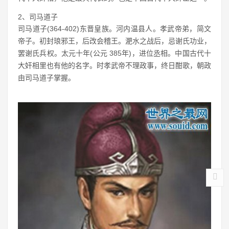
2、司马道子
司马道子(364-402)东晋皇族。河内温县人。孝武帝弟，简文
帝子。初封琅邪王，后改会稽王。淝水之战后，忌谢氏功业，
罢谢氏兵权。太元十年(公元 385年)，进位丞相。中国古代十
大奸相里也有他的名字。时孝武帝不理政事，终日酣歌，朝政
由司马道子掌握。