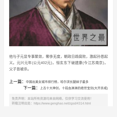
他与子元显专事聚敛，奢侈无度，朝政日趋腐败，激起孙恩起
义。元兴元年(公元402元)，恒玄东下破建康(今江苏南京)，
父子皆被杀。
上一篇：
中国出美女城市排行榜，哈尔滨长腿妹子最多
下一篇：
上古十大神剑，十段血淋淋的绝世宝剑(大开杀戒)
免责声明：本站所有资源均来自网络，仅供学习交流使用！
转载注明出处：
https://www.genghao.net/zgsd/4314.html
相关推荐