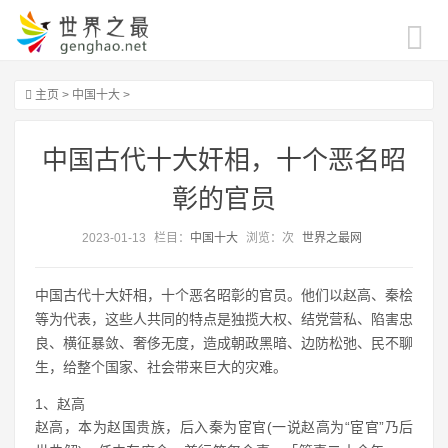
主页
>
中国十大
>
中国古代十大奸相，十个恶名昭
彰的官员
2023-01-13
栏目：
中国十大
浏览：
次
世界之最网
中国古代十大奸相，十个恶名昭彰的官员。他们以赵高、秦桧
等为代表，这些人共同的特点是独揽大权、结党营私、陷害忠
良、横征暴敛、奢侈无度，造成朝政黑暗、边防松弛、民不聊
生，给整个国家、社会带来巨大的灾难。
1、赵高
赵高，本为赵国贵族，后入秦为宦官(一说赵高为“宦官”乃后