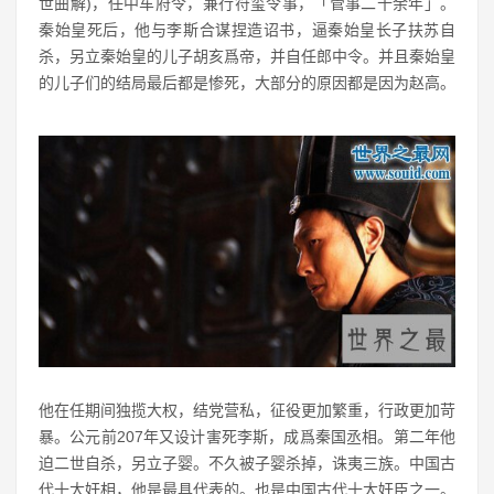
世曲解)，任中车府令，兼行符玺令事，「管事二十余年」。
秦始皇死后，他与李斯合谋捏造诏书，逼秦始皇长子扶苏自
杀，另立秦始皇的儿子胡亥爲帝，并自任郎中令。并且秦始皇
的儿子们的结局最后都是惨死，大部分的原因都是因为赵高。
他在任期间独揽大权，结党营私，征役更加繁重，行政更加苛
暴。公元前207年又设计害死李斯，成爲秦国丞相。第二年他
迫二世自杀，另立子婴。不久被子婴杀掉，诛夷三族。中国古
代十大奸相，他是最具代表的。也是中国古代十大奸臣之一。