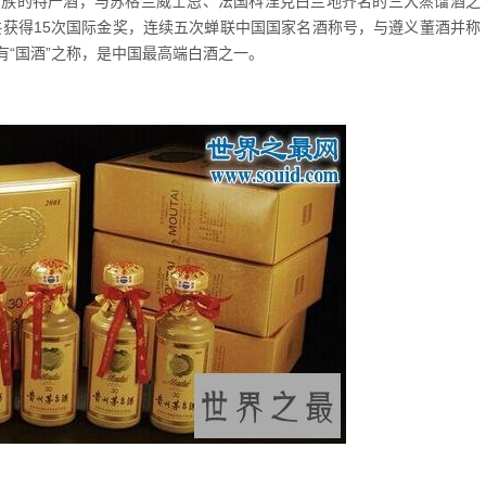
民族的特产酒，与苏格兰威士忌、法国科涅克白兰地齐名的三大蒸馏酒之
共获得15次国际金奖，连续五次蝉联中国国家名酒称号，与遵义董酒并称
“国酒”之称，是中国最高端白酒之一。