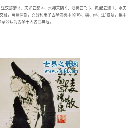
汉舒清 3、天光云影 4、水接天隅 5、浪卷云飞 6、风起云涌 7、水天
情景交融，寓意深刻，充分利用了古琴演奏中的“吟、猱、绰、注”技法，集中
琴家公认为古琴十大名曲典范。