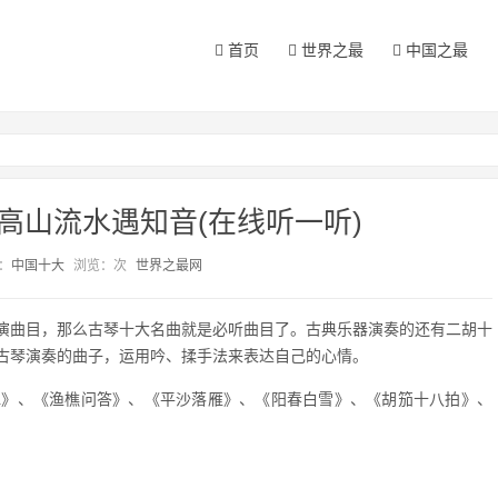
首页
世界之最
中国之最
高山流水遇知音(在线听一听)
：
中国十大
浏览：
次
世界之最网
演曲目，那么古琴十大名曲就是必听曲目了。古典乐器演奏的还有二胡十
古琴演奏的曲子，运用吟、揉手法来表达自己的心情。
水》、《渔樵问答》、《平沙落雁》、《阳春白雪》、《胡笳十八拍》、