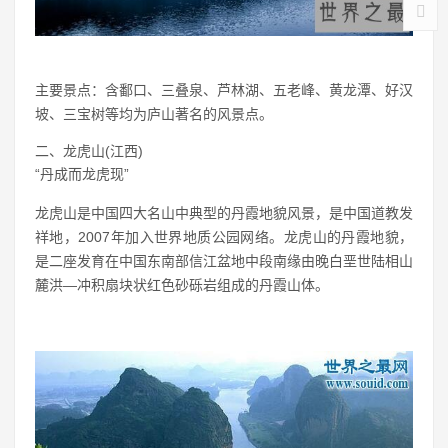
主要景点：含鄱口、三叠泉、芦林湖、五老峰、黄龙潭、好汉
坡、三宝树等均为庐山著名的风景点。
二、龙虎山(江西)
“丹成而龙虎现”
龙虎山是中国四大名山中典型的丹霞地貌风景，是中国道教发
祥地，2007年加入世界地质公园网络。龙虎山的丹霞地貌，
是二座发育在中国东南部信江盆地中段南缘由晚白垩世陆相山
麓洪—冲积扇块状红色砂砾岩组成的丹霞山体。