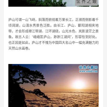
庐山可谓一山飞峙，斜落而俯视着万里长江，正濒而侧影着千
顷阔湖，山清水秀景色泛胜。由长江、庐山、鄱阳湖相夹地
带，才会形成襟江带湖、江环湖绕，山光水色、岚影波茫之景
象。故古人云：“峨峨匡庐山，渺渺江湖间”，形容恰到好处。
也正因是如此，庐山才不愧为中国四大名山中一幅充满魅力的
天然山水画卷。