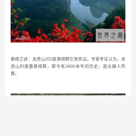
悬棺之谜：龙虎山202座悬棺群引发热议。专家考证认为，龙
虎山的崖墓悬棺群，距今有2600余年的历史，是古越人所
葬。