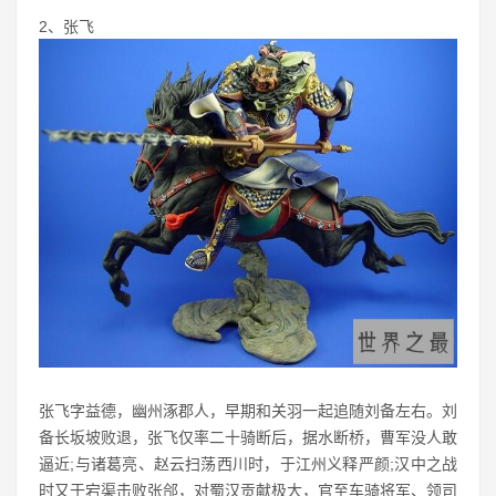
2、张飞
张飞字益德，幽州涿郡人，早期和关羽一起追随刘备左右。刘
备长坂坡败退，张飞仅率二十骑断后，据水断桥，曹军没人敢
逼近;与诸葛亮、赵云扫荡西川时，于江州义释严颜;汉中之战
时又于宕渠击败张郃，对蜀汉贡献极大，官至车骑将军、领司