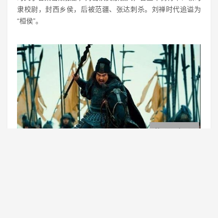
隶校尉，封西乡侯，后被范疆、张达刺杀。刘禅时代追谥为
“桓侯”。
小说《三国演义》与《三国志平话》里对张飞的形象的塑造几
乎是一样的，都是位重情重义嫉恶如仇，肤色黝黑的壮汉，同
时又武力过人，曾多次主动挑战号称天下第一的吕布，吕布竟
曾一度忌惮张飞，嗓门大更是人物一大亮点，是蜀汉大臣中少
有的个性鲜明的武将，是三国五虎上将之一。