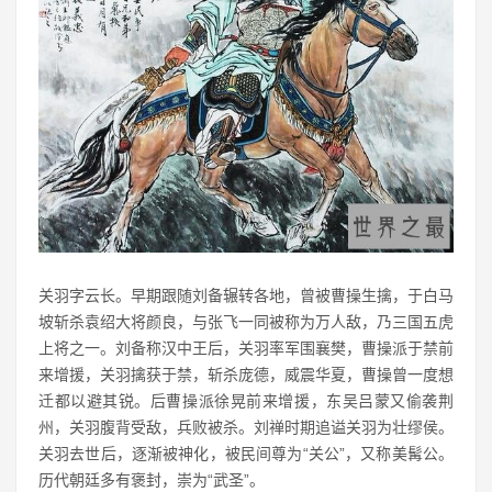
关羽字云长。早期跟随刘备辗转各地，曾被曹操生擒，于白马
坡斩杀袁绍大将颜良，与张飞一同被称为万人敌，乃三国五虎
上将之一。刘备称汉中王后，关羽率军围襄樊，曹操派于禁前
来增援，关羽擒获于禁，斩杀庞德，威震华夏，曹操曾一度想
迁都以避其锐。后曹操派徐晃前来增援，东吴吕蒙又偷袭荆
州，关羽腹背受敌，兵败被杀。刘禅时期追谥关羽为壮缪侯。
关羽去世后，逐渐被神化，被民间尊为“关公”，又称美髯公。
历代朝廷多有褒封，崇为“武圣”。