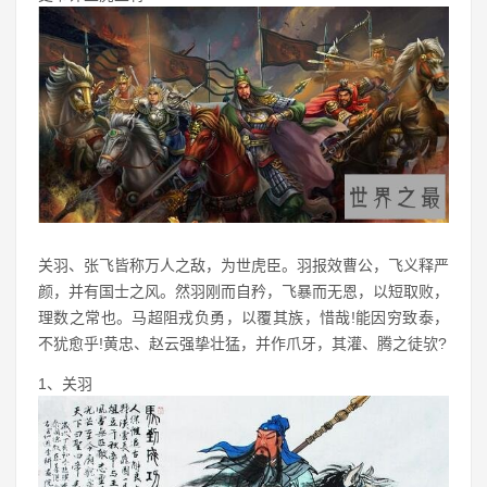
关羽、张飞皆称万人之敌，为世虎臣。羽报效曹公，飞义释严
颜，并有国士之风。然羽刚而自矜，飞暴而无恩，以短取败，
理数之常也。马超阻戎负勇，以覆其族，惜哉!能因穷致泰，
不犹愈乎!黄忠、赵云强挚壮猛，并作爪牙，其灌、腾之徒欤?
1、关羽