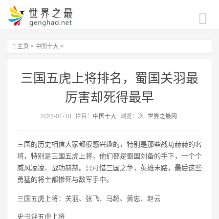
主页
>
中国十大
>
三国五虎上将排名，蜀国关羽最
厉害却死得最早
2023-01-10
栏目：
中国十大
浏览：
次
世界之最网
三国的历史相信大家都很感兴趣的，特别是那些战功赫赫的名
将，特别是三国五虎上将，他们都是蜀国刘备的手下，一个个
威风凌凌、战功赫赫。只可惜三国之争，英雄末路，最后这些
勇猛的将士都惨死与敌军手中。
三国五虎上将：关羽、张飞、马超、黄忠、赵云
史书评五虎上将