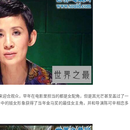
来迎合观众，早年在电影里担当的都是女配角，但是其光芒甚至盖过了一
》中的妓女形象获得了当年金马奖的最佳女主角，并和导演陈可辛相恋多