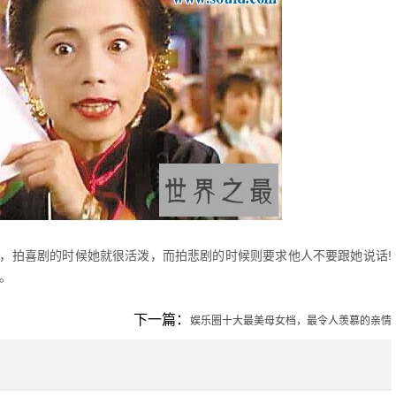
，拍喜剧的时候她就很活泼，而拍悲剧的时候则要求他人不要跟她说话!
。
下一篇：
娱乐圈十大最美母女档，最令人羡慕的亲情