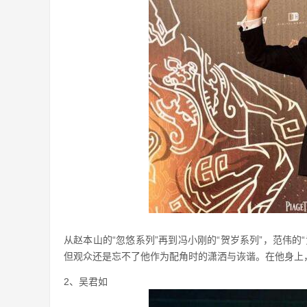
从赵本山的“忽悠系列”再到冯小刚的“贺岁系列”，范伟
但观众还是忘不了他作为配角时的潇洒与诙谐。在他身上
2、吴君如