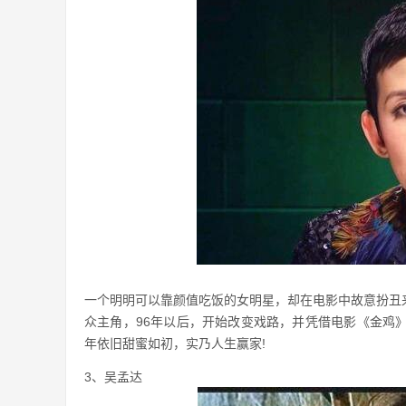
一个明明可以靠颜值吃饭的女明星，却在电影中故意扮丑
众主角，96年以后，开始改变戏路，并凭借电影《金鸡
年依旧甜蜜如初，实乃人生赢家!
3、吴孟达