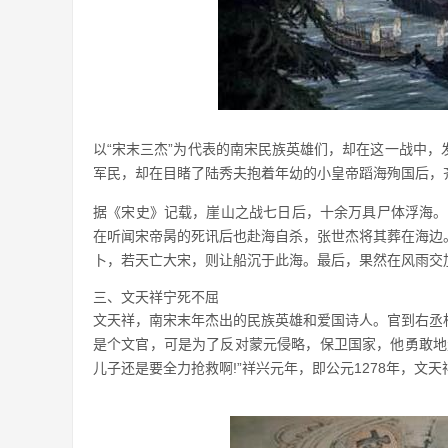
以“宋末三杰”为代表的南宋民族英雄们，却在这一战中
军民，却在目睹了陆秀夫抱着年幼的小皇帝蹈海殉国后，
据《宋史》记载，崖山之战七日后，十余万具尸体浮海。
在听闻宋帝昺的死讯后也赴海自杀，张世杰将其葬在海边
卜，若天亡大宋，则让船沉于此海。最后，果然在风雨交
三、文天祥宁死不屈
文天祥，南宋末年杰出的民族英雄和爱国诗人。官到右丞
是个文官，可是为了反对蒙元侵略，保卫国家，他勇敢地
儿子还是要全力抢救啊!”祥兴元年，即公元1278年，文