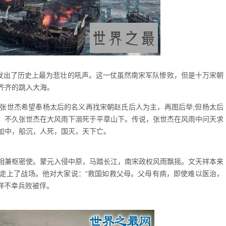
，发出了历史上最为悲壮的吼声。这一仗虽然南宋军队惨败，但是十万宋朝
齐齐的跳入大海。
张世杰希望奉杨太后的名义再找宋朝赵氏后人为主，再图后举;但杨太后
。不久张世杰在大风雨下溺死于平章山下。传说，张世杰在风雨中问天求
加中，船沉，人死，国灭，天下亡。
相兼枢密使。蒙元入侵中原，马踏长江，南宋政权风雨飘摇。文天祥本来
走上了战场。他对大家说：“救国如救父母。父母有病，即使难以医治，
天祥不幸兵败被俘。