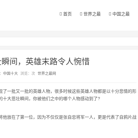
首页
世界之最
中国之最
壮瞬间，英雄末路令人惋惜
：
中国十大
浏览：
次
世界之最网
现了一批又一批的英雄人物，很多时候这些英雄人物都是以十分悲情的形
的十大悲壮瞬间，你被他们之中的哪个人物感动到了?
将他放在了第一位，因为不仅仅是张自忠将军一人，更是代表了自鸦片战