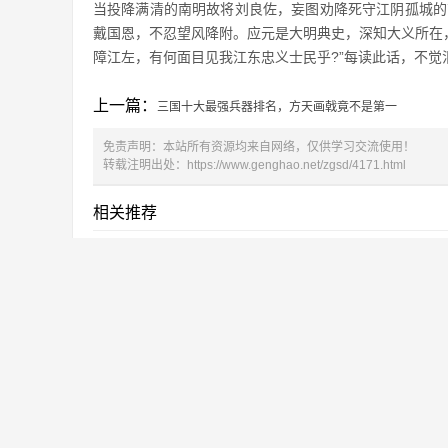
当投降满清的南明故将刘良佐，妄图劝降死守江阴孤城的
戴国恩，不忍望风降附。应元是大明典史，深知大义所在
障江左，有何面目见我江东忠义士民乎?”每读此话，不觉
上一篇：
三国十大最强兵器排名，方天画戟竟不是第一
免责声明：本站所有资源均来自网络，仅供学习交流使用！
转载注明出处：
https://www.genghao.net/zgsd/4171.html
相关推荐
中国十大禁犬，您养的是不是也在其中？
1
新中国的缔造者_中国十大元帅
2
金瓶梅都算不上，谁才是中国十大禁书？
3
中国十大名茶都发生了哪些变化？
4
2019年感动中国十大人物详细事迹介绍及颁
5