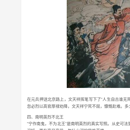
在元兵押送北京路上，文天祥挥笔写下了“人生自古谁无
忽必烈以高官厚禄劝降，文天祥宁死不屈，慷慨赴难。多
四、南明英烈不北王
“宁作南鬼，不为北王”是南明英烈的真实写照。从史可