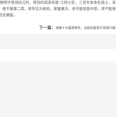
南明守将阎应元时，得到的回答却是“江阴士民，三百年来食毛践土，深
，绝不服事二君。将军位为侯伯，掌握重兵，进不能恢复中原，退不能保
泪流满面。
下一篇：
战国十大猛将排名，白起杀敌百万攻城70座
2023-12-07
2023-12-07
2023-12-07
2023-12-07
2023-12-07