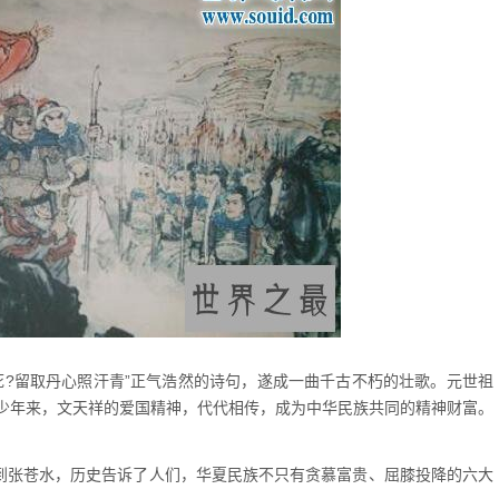
死?留取丹心照汗青”正气浩然的诗句，遂成一曲千古不朽的壮歌。元世祖
少年来，文天祥的爱国精神，代代相传，成为中华民族共同的精神财富。
法到张苍水，历史告诉了人们，华夏民族不只有贪慕富贵、屈膝投降的六大