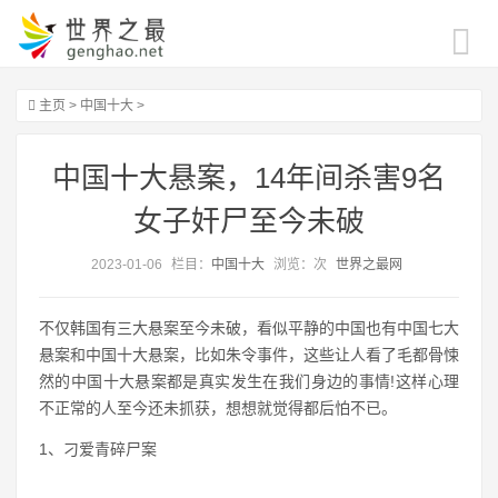
主页
>
中国十大
>
中国十大悬案，14年间杀害9名
女子奸尸至今未破
2023-01-06
栏目：
中国十大
浏览：
次
世界之最网
不仅韩国有三大悬案至今未破，看似平静的中国也有中国七大
悬案和中国十大悬案，比如朱令事件，这些让人看了毛都骨悚
然的中国十大悬案都是真实发生在我们身边的事情!这样心理
不正常的人至今还未抓获，想想就觉得都后怕不已。
1、刁爱青碎尸案