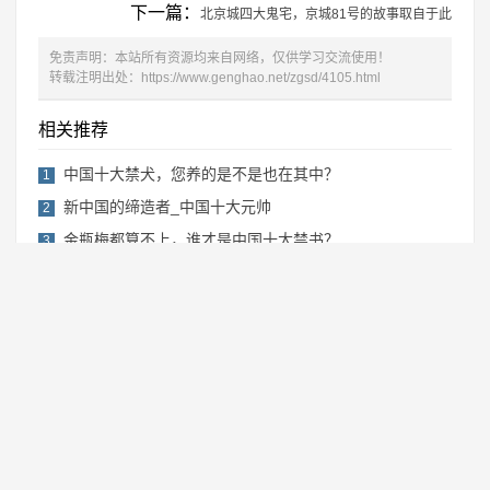
下一篇：
北京城四大鬼宅，京城81号的故事取自于此
免责声明：本站所有资源均来自网络，仅供学习交流使用！
转载注明出处：
https://www.genghao.net/zgsd/4105.html
相关推荐
中国十大禁犬，您养的是不是也在其中？
1
新中国的缔造者_中国十大元帅
2
金瓶梅都算不上，谁才是中国十大禁书？
3
中国十大名茶都发生了哪些变化？
4
2019年感动中国十大人物详细事迹介绍及颁
5
Copyright © 2019-2022 更好网
湘ICP备2022017751号-1
RSS地图
网站地图
免责声明：本站内容来源于网络，如果你是该内容的作者，并且不希望本站发布
你的内容，请与我们联系或在线留言，我们将尽快处理！