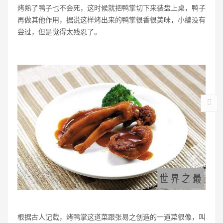
烤熟了鸭子也不会死，这时候就把鸭掌切下来装盘上桌，鸭子
再做其他作用，据说这样烤出来的鸭掌很香很美味，小编没有
尝过，但是觉得太残忍了。
根据古人记载，烤鸭掌这道菜跟张易之创造的一道菜很像，叫