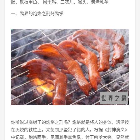
肠、铁板甲鱼、 风干鸡、三吱儿、猴头、炭烤乳羊
一、鸭界的炮烙之刑烤鸭掌
你听说过商纣王的炮烙之刑吗？炮烙就是将人的身体，活活按
在火烧的铁柱上，来惩罚那些犯了错的人。根据《封神演义》
中记载，炮烙两手，见闻其手掌焦臭，纣王哈哈大笑。显然就