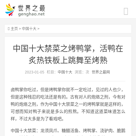
主页
>
中国十大
>
中国十大禁菜之烤鸭掌，活鸭在
炙热铁板上跳舞至烤熟
2023-01-05
栏目：
中国十大
浏览：
次
世界之最网
卤鸭掌你吃过，但是烤鸭掌你就不一定吃过，见过的人也少，
但是这种残忍的吃法还是有的。古有对人的炮烙之刑，今有对
鸭的炮烙之刑，作为中国十大禁菜之一的烤鸭掌就是这样的，
可想而知对鸭子来说是多么的煎熬。不知道这道菜味道怎么
样，不过大多是为了看戏吧。
中国十大禁菜：龙须凤爪、糖醋活鱼、烤鸭掌、浇驴肉、脆鹅