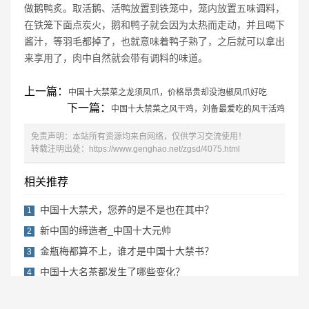
做鹅鸭炙。取活鹅、活鸭放置到铁笼中，笼内放置五味调料，
在铁笼下面点炭火，鹅和鸭子就会因为太热而走动，并且喝下
酱汁，等羽毛都掉了，也就意味着鸭子熟了，之后就可以拿出
来享用了，肉中自然就会带有调料的味道。
上一篇：
中国十大禁菜之龙须凤爪，价格昂贵却没泡椒凤爪好吃
下一篇：
中国十大禁菜之风干鸡，刘备最爱吃的风干活鸡
免责声明：本站所有资源均来自网络，仅供学习交流使用！
转载注明出处：
https://www.genghao.net/zgsd/4075.html
相关推荐
中国十大禁犬，您养的是不是也在其中？
1
新中国的缔造者_中国十大元帅
2
金瓶梅都算不上，谁才是中国十大禁书？
3
中国十大名茶都发生了哪些变化？
4
2019年感动中国十大人物详细事迹介绍及颁
5