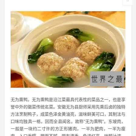
无为熏鸭，无为熏鸭是沿江菜最具代表性的菜品之一，也是享
誉中外的徽菜传统名菜。安徽无为县厨师采用先熏后卤的独特
方法烹制鸭子，成菜色泽金黄油亮，滋味鲜美可口，其制法与
口味均独具一格，因而全县闻名，故称"无为熏鸭"。东坡肉，
一般是一块约二寸许的方正形猪肉，一半为肥肉，一半为瘦