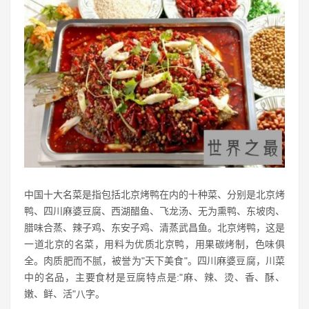
中国十大名菜是指包括北京烤鸭在内的十种菜、分别是北京烤
鸭、四川麻婆豆腐、西湖醋鱼、飞龙汤、无为熏鸭、东坡肉、
腊味合蒸、辣子鸡、东安子鸡、清蒸武昌鱼。北京烤鸭，这是
一道北京的名菜，用料为优质北京鸭，用果碳烤制，色味俱
全。肉质肥而不腻，被誉为"天下美食"。四川麻婆豆腐，川菜
中的名品，主要食材是豆腐特点是:"麻、辣、烫、香、酥、
嫩、鲜、活"八字。