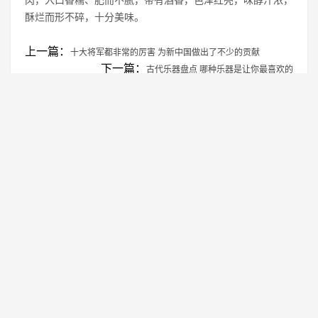
肉，入口香糯、肥而不腻，带有酒香，色泽红亮，味醇汁浓，
酥烂而形不碎，十分美味。
上一篇：
十大将军都非常的厉害 为新中国做出了不少的贡献
下一篇：
古代乐器盘点 哪种乐器是让你最喜欢的
免责声明：本站所有资源均来自网络，仅供学习交流使用！
转载注明出处：
https://www.genghao.net/zgsd/3991.html
相关推荐
中国十大禁犬，您养的是不是也在其中？
1
新中国的缔造者_中国十大元帅
2
金瓶梅都算不上，谁才是中国十大禁书？
3
中国十大名茶都发生了哪些变化？
4
2019年感动中国十大人物详细事迹介绍及颁
5