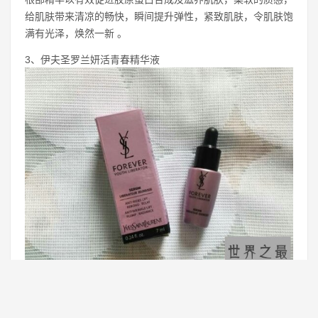
给肌肤带来清凉的畅快，瞬间提升弹性，紧致肌肤，令肌肤饱
满有光泽，焕然一新 。
3、伊夫圣罗兰妍活青春精华液
具有重新激活和优化细胞沟通机制重建细胞组织、促进细胞新
陈代谢等多重功能的YSL精华液，还能抚平细纹紧致肌肤。为