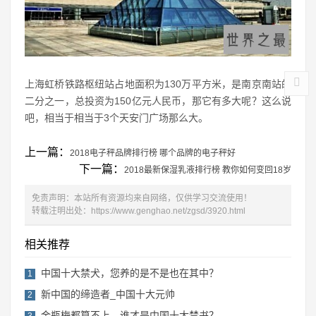
上海虹桥铁路枢纽站占地面积为130万平方米，是南京南站的
二分之一，总投资为150亿元人民币，那它有多大呢？这么说
吧，相当于相当于3个天安门广场那么大。
上一篇：
2018电子秤品牌排行榜 哪个品牌的电子秤好
下一篇：
2018最新保湿乳液排行榜 教你如何变回18岁
免责声明：本站所有资源均来自网络，仅供学习交流使用！
转载注明出处：
https://www.genghao.net/zgsd/3920.html
相关推荐
中国十大禁犬，您养的是不是也在其中？
1
新中国的缔造者_中国十大元帅
2
金瓶梅都算不上，谁才是中国十大禁书？
3