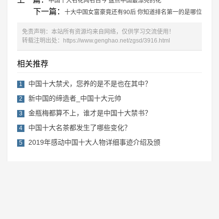
中国十大名花闻名古今 盘点中国最漂亮的花
下一篇：
十大中国女富豪竟还有90后 你知道排名第一的是哪位
免责声明：本站所有资源均来自网络，仅供学习交流使用！
转载注明出处：
https://www.genghao.net/zgsd/3916.html
相关推荐
中国十大禁犬，您养的是不是也在其中？
1
新中国的缔造者_中国十大元帅
2
金瓶梅都算不上，谁才是中国十大禁书？
3
中国十大名茶都发生了哪些变化？
4
2019年感动中国十大人物详细事迹介绍及颁
5
Copyright © 2019-2022 更好网
湘ICP备2022017751号-1
RSS地图
网站地图
免责声明：本站内容来源于网络，如果你是该内容的作者，并且不希望本站发布