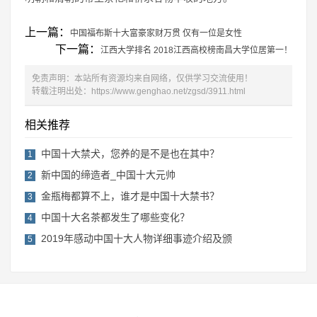
上一篇：
中国福布斯十大富豪家财万贯 仅有一位是女性
下一篇：
江西大学排名 2018江西高校榜南昌大学位居第一！
免责声明：本站所有资源均来自网络，仅供学习交流使用！
转载注明出处：
https://www.genghao.net/zgsd/3911.html
相关推荐
中国十大禁犬，您养的是不是也在其中？
1
新中国的缔造者_中国十大元帅
2
金瓶梅都算不上，谁才是中国十大禁书？
3
中国十大名茶都发生了哪些变化？
4
2019年感动中国十大人物详细事迹介绍及颁
5