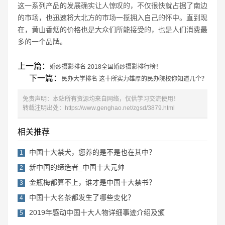
这一系列产品的发展确实让人惊叹的，不仅很快就占据了南边
的市场，也迅速将大北方的市场一揽拥入自己的怀中。直到现
在，黄山香烟的价格也是大众们所能接受的，也是人们消费最
多的一个品牌。
上一篇：
婚纱摄影排名 2018全国婚纱摄影排行榜！
下一篇：
民办大学排名 这十所实力雄厚的民办院校你知道几个？
免责声明：本站所有资源均来自网络，仅供学习交流使用！
转载注明出处：
https://www.genghao.net/zgsd/3879.html
相关推荐
中国十大禁犬，您养的是不是也在其中？
1
新中国的缔造者_中国十大元帅
2
金瓶梅都算不上，谁才是中国十大禁书？
3
中国十大名茶都发生了哪些变化？
4
2019年感动中国十大人物详细事迹介绍及颁
5