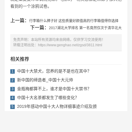
看到的一个涂鸦试卷。
上一篇：
行李箱什么牌子好 这些质量好颜值高的行李箱值得你选择
下一篇：
2017湖北大学排名 第一名竟然仅次于清华北大
免责声明：本站所有资源均来自网络，仅供学习交流使用！
转载注明出处：
https://www.genghao.net/zgsd/3811.html
相关推荐
中国十大禁犬，您养的是不是也在其中？
1
新中国的缔造者_中国十大元帅
2
金瓶梅都算不上，谁才是中国十大禁书？
3
中国十大名茶都发生了哪些变化？
4
2019年感动中国十大人物详细事迹介绍及颁
5