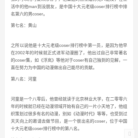
他是中国十大元老级coser排行榜中的第五名，他最红的时候
是在二零一零年的一场封面大赛上，凭借他自己的实力和他的
姿色成为了coser界的一名响当当的任人物，他还有不少的王
爷粉。
第六名：云子
这个coser的本名叫赵云，后来因此有了自己的这个艺名，他
张的可以用可爱来形容了，他塑造的百里屠苏无人能及，在生
活中的他man到没朋友，是中国十大元老级coser排行榜中排
名第六的男coser。
第七名：黄山
之所以说他是十大元老级coser排行榜中第一员，是因为他早
在2002年的时候就正式进军动漫圈了，他出过自己非常著名
的coser集，如《浮岚》等他对于coser有自己独到的见解，一