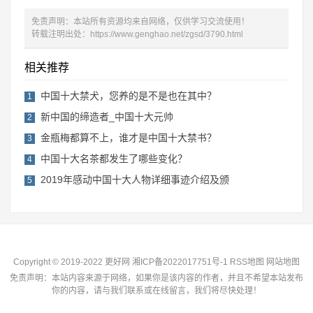
提起他，不得不提起他的那部巨作《漫游》，她是一个女
coser，她虽然有一个女儿身，却有一颗男人心，在coser界深
受人们的喜爱，她出道于2007年，刚开始做coser的时候，身
边的家人和朋友都不能理解他的这种想法，甚至因为这件事还
和家人大吵一架，但是他的心中一直有一个做coser的梦想，
才让他坚持下来，一直走到了今天，成为中国十大coser排行
榜中排名第十的元老。
上一篇：
2018全国贫困县名单 落后程度堪比解放前
下一篇：
台湾动画排行榜 排名前十都是霹雳布袋戏
免责声明：本站所有资源均来自网络，仅供学习交流使用！
转载注明出处：
https://www.genghao.net/zgsd/3790.html
相关推荐
中国十大禁犬，您养的是不是也在其中？
1
新中国的缔造者_中国十大元帅
2
金瓶梅都算不上，谁才是中国十大禁书？
3