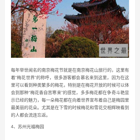
每年举世闻名的南京梅花节就是在南京梅花山旅行的，这里有
着“梅花世界”的称呼，很多游客都会慕名来到这里，因为在这
里可以看到种类繁多的梅花，特别是在梅花开放的时候可以体
会到那种“梅花香自苦寒来”的感觉，多多梅花都在争奇斗艳显
示已经的魅力，每一朵梅花都在向着世界宣布着自己是梅园里
最美丽的花朵。尤其是在下雪的时候梅花和雪花交相辉映看到
的人都会流连忘返。
4、苏州光福梅园