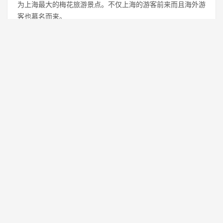
被吟诵。杜甫也经常也诗朗诵这里的梅花，更为这里注入了非
常深厚的文化气息，草堂内绿树参天，徜徉在这里可以体会到
古代文人的情怀还可以感受到梅园的文化气息。
9、上海淀山湖梅园
受到《红楼梦》的影响，上海的梅园也改造成了大观园的景
色，其实这个地方早已经在八十年代就已经修建好，后来经过
不断的改造和修建，这个梅园的规模也不断扩大，目前已经成
为上海最大的梅花旅游景点。不仅上海的游客前来而且海外游
客也慕名而来。
10、莘庄公园
这个公园现在具有百年的历史了，最著名的就是垂枝绿梅了，
在当时是为了展示个人的尊贵才修建了它，由于看梅的人在不
断增加这里的公园的知名度也不断提高，后来梅花品种在增
加，公园规模逐渐的在扩大。