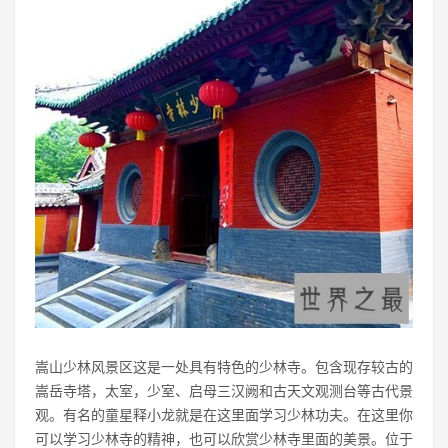
嵩山少林风景区这是一处具有特色的少林寺。包含现存较古的
嵩岳寺塔，太室，少室、启母三汉阙和古天文观测台等古代景
观。有名的童星释小龙就是在这里面学习少林功夫。在这里你
可以学习少林寺的精神，也可以欣赏少林寺里面的美景。位于