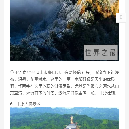
位于河南省平顶山市鲁山县。有奇怪的石头，飞流直下的瀑
布，温泉，花草树木。这里的一草一木都好像是天生的优质，
奇、怪两字在这里体现的淋漓尽致，尤其是当瀑布之河水从山
顶直泻，奔流而下的时候，激流声好像雷鸣一般，非常壮观。
6、中原大佛景区