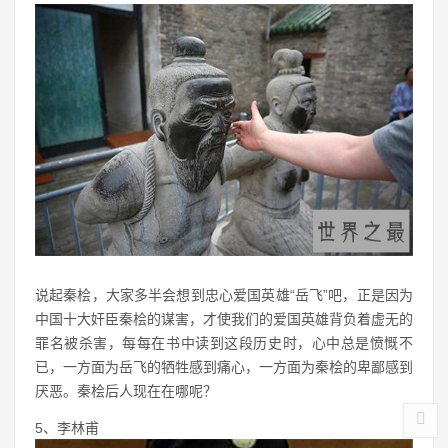
说起秦桧，大家多半会想到忠心爱国英雄“岳飞”吧，正是因为
中国十大奸臣秦桧的谋害，才使我们的爱国英雄背负着虚无的
罪名被杀害，每每在书中读到这段历史时，心中总是愤慨不
已，一方面为岳飞的牺牲感到痛心，一方面为秦桧的卑鄙感到
厌恶。秦桧后人现在在哪呢？
5、李林甫