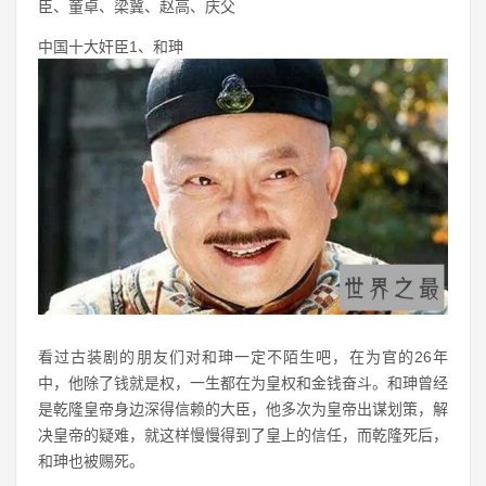
臣、董卓、梁冀、赵高、庆父
中国十大奸臣1、和珅
看过古装剧的朋友们对和珅一定不陌生吧，在为官的26年
中，他除了钱就是权，一生都在为皇权和金钱奋斗。和珅曾经
是乾隆皇帝身边深得信赖的大臣，他多次为皇帝出谋划策，解
决皇帝的疑难，就这样慢慢得到了皇上的信任，而乾隆死后，
和珅也被赐死。