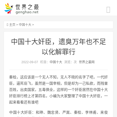
主页
>
中国十大
>
中国十大奸臣，遗臭万年也不足
以化解罪行
2022-09-07
栏目：
中国十大
浏览：
次
世界之最网
秦桧，这应该是一个无人不知，无人不晓的名字了吧，一代奸
臣，逼死岳飞，虽然是一国宰相，但是却为一己私欲，而残害
百姓，出卖国家，五毒俱全，这样的一个奸臣居然在中国十大
奸臣排行榜上才第四名，小编为大家整理了中国十大奸臣，一
起来看看还有谁吧
中国十大奸臣：和珅、魏忠贤、严嵩、秦桧、李林甫、来俊