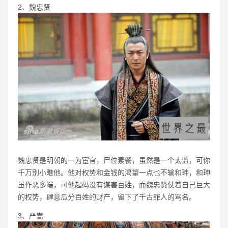
2、魏忠贤
魏忠贤是明朝的一为宦官，尸位素餐，虽然是一个太监，可你
千万别小瞧他。他对权势和金钱的渴望一点也不输和珅，和珅
虽作恶多端，可他起码没有谋害百姓，而魏忠贤仗着自己巨大
的权势，肆意瓜分百姓的财产，留下了千古罪人的骂名。
3、严嵩