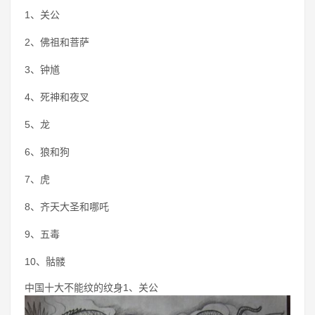
1、关公
2、佛祖和菩萨
3、钟馗
4、死神和夜叉
5、龙
6、狼和狗
7、虎
8、齐天大圣和哪吒
9、五毒
10、骷髅
中国十大不能纹的纹身1、关公