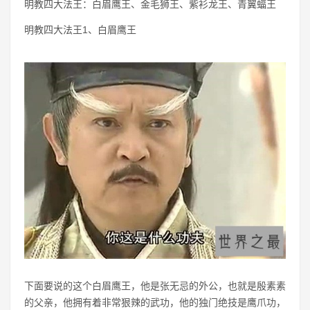
明教四大法王：白眉鹰王、金毛狮王、紫衫龙王、青翼蝠王
明教四大法王1、白眉鹰王
下面要说的这个白眉鹰王，他是张无忌的外公，也就是殷素素
的父亲，他拥有着非常狠辣的武功，他的独门绝技是鹰爪功，