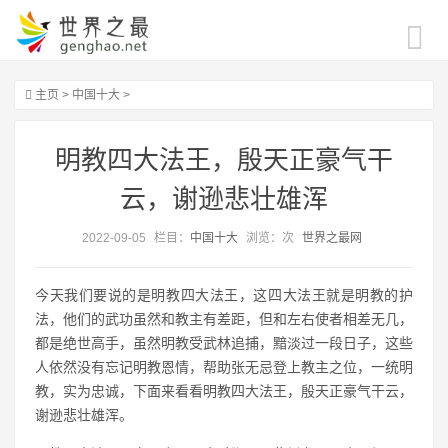
主页
>
中国十大
>
明教四大法王，殷天正豪气干
云，谢逊悲壮雄浑
2022-09-05
栏目：
中国十大
浏览：
次
世界之最网
今天我们要说的是明教四大法王，这四大法王就是明教的护
法，他们的武功虽然和教主有差距，但和左右使者相差无几，
都是绝世高手，虽然明教受武林追捕，黯淡过一段日子，这些
人依然没有忘记明教恩情，帮助张无忌登上教主之位，一统明
教，实为忠诚，下面来看看明教四大法王，殷天正豪气干云，
谢逊悲壮雄浑。