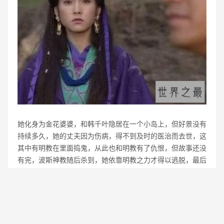
她化身为金花婆婆，和韩千叶隐居在一个小岛上，但好景没有
持续多久，她的丈夫因为伤病，得不到及时的医治而去世，这
其中有明教在里面捣鬼，从此也和明教有了仇恨，但故事还没
有完，波斯神教随后杀到，她依靠明教之力才得以逃脱，最后
和她的女儿小小昭，决定返回波斯，从此不再干涉中原之事。
4、青翼蝠王