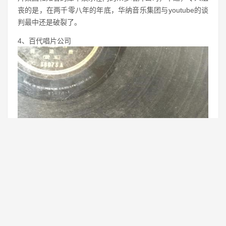
丧的是，在两千零八年的年底，华纳音乐集团与youtube的谈
判最中还是破裂了。
4、百代唱片公司
作为一家英国的跨国知名企业集团，百代唱片公司的总部设在
最繁华的世界旅游城市伦敦。在20世纪90年代的时候，被大