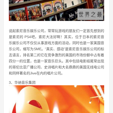
说起索尼音乐娱乐公司，常常玩游戏的朋友们一定首先想到的
是索尼的 PS4吧，索尼大法好啊！其实，位于日本的索尼音
乐娱乐公司不仅仅从事游戏方面的活动，同时也是一家美国音
乐公司，缩写为SME。“真实、感动”是索尼音乐娱乐公司的标
志语言，排名第二的它在竞争激烈的美国的市场份额中占有着
四分一的位置，也是一家音乐巨头。其中包括电影结尾常出现
的哥伦比亚广播公司、史诗唱片和大名鼎鼎的美国无线电公司
和同样著名的Jive在内的唱片公司。
3、华纳音乐集团