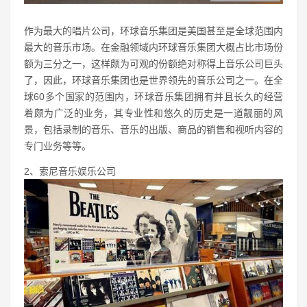
作为最大的唱片公司，环球音乐集团是美国甚至是全球范围内
最大的音乐市场。在金融领域内环球音乐集团大概占比市场份
额为三分之一，这样颇为可观的份额绝对称得上音乐公司巨头
了，因此，环球音乐集团也是世界领先的音乐公司之一。在全
球60多个国家的范围内，环球音乐集团拥有并且长久的经营
着颇为广泛的业务，其专业性和悠久的历史是一道靓丽的风
景，包括录制的音乐、音乐的出版、商品的销售和视听内容的
专门业务等等。
2、索尼音乐娱乐公司