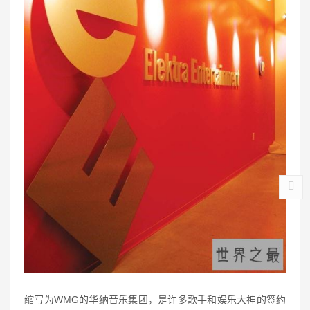
缩写为WMG的华纳音乐集团，是许多歌手和娱乐大神的签约