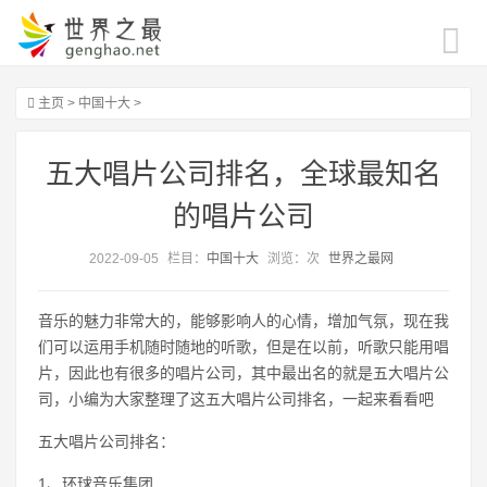
主页
>
中国十大
>
五大唱片公司排名，全球最知名
的唱片公司
2022-09-05
栏目：
中国十大
浏览：
次
世界之最网
音乐的魅力非常大的，能够影响人的心情，增加气氛，现在我
们可以运用手机随时随地的听歌，但是在以前，听歌只能用唱
片，因此也有很多的唱片公司，其中最出名的就是五大唱片公
司，小编为大家整理了这五大唱片公司排名，一起来看看吧
五大唱片公司排名：
1、环球音乐集团