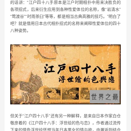
的话讲：“江户四十八手原本是江户时期相扑中用来决胜负的
各项招式，后来衍生应用到各种性爱体位的名称，像“岩清水”
“莺渡谷”“时雨茶臼”等等，都是相当古典高雅的技巧。”明白了
吧？就是借用日本古代相扑招式的名称来阐释性爱体位的四十
八种姿势。
但关于“江户四十八手”还有另一种解释，是来自日本作家白仓
敬彦着的《江户四十八手：浮世绘的色与恋》，作者通过流传
下来的情色浮世绘怀想当年日本男女的情与欲，由邂逅到结合