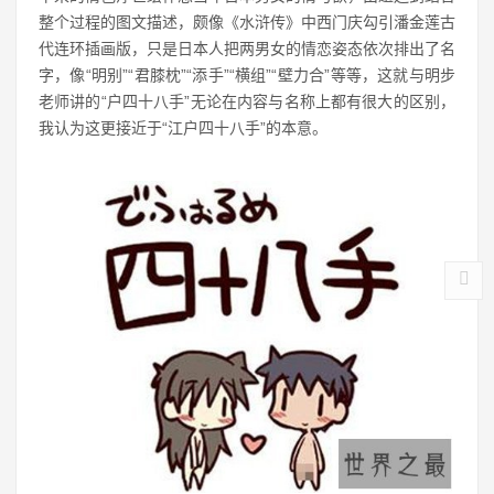
整个过程的图文描述，颇像《水浒传》中西门庆勾引潘金莲古
代连环插画版，只是日本人把两男女的情恋姿态依次排出了名
字，像“明别”“君膝枕”“添手”“横组”“壁力合”等等，这就与明步
老师讲的“户四十八手”无论在内容与名称上都有很大的区别，
我认为这更接近于“江户四十八手”的本意。