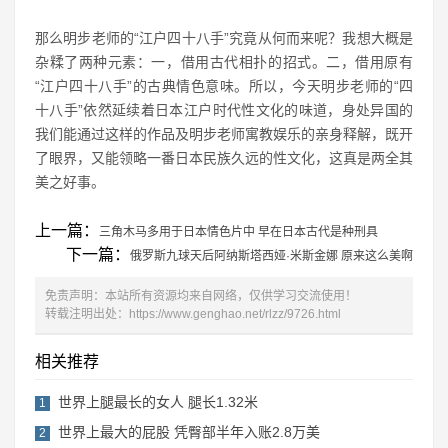
那么明步老师的“江户四十八手”究竟从何而来呢？我想大概是
杂糅了两种元素：一，借用古代相扑的招式。二，借用原有
“江户四十八手”的古典情色意味。所以，今天明步老师的“四
十八手”依然延续着日本江户时代性文化的味道，身处异国的
我们能通过这样的作品及明步老师寓教娱乐的亲身释解，既开
了眼界，又能领略一番日本民族久远的性文化，这真是两全其
美之好事。
上一篇：
三角木马多用于日本情色片中 早在日本古代是种刑具
下一篇：
俄罗斯九球天后阿纳斯塔西娅·米斯金娜 原来这么美啊
免责声明：本站所有资源均来自网络，仅供学习交流使用！
转载注明出处：
https://www.genghao.net/rlzz/9726.html
相关推荐
世界上腿最长的女人 腿长1.32米
1
世界上最大的屁股 凭臀部半年入账2.8万美
2