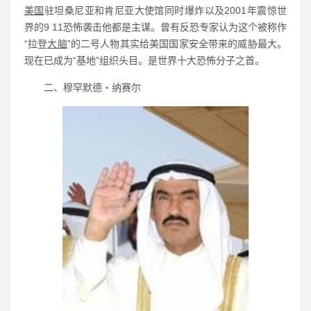
美国
驻坦桑尼亚和肯尼亚大使馆同时爆炸以及2001年震惊世
界的9 11恐怖袭击他都是主谋。曾有反恐专家认为这个被称作
“拉登
大脑
”的二号人物其实给美国国家安全带来的威胁最大。
现在已成为“基地”组织头目。是世界十大恐怖分子之首。
二、穆罕默德・纳赛尔