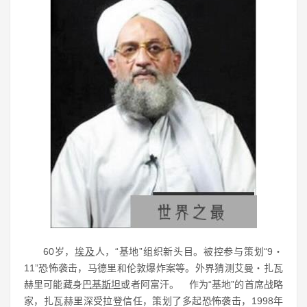
60岁，
埃及
人，“基地”组织新头目。被控参与策划“9・
11”恐怖袭击，马德里和伦敦爆炸案等。外界猜测艾曼・扎瓦
赫里可能藏身
巴基斯坦
或者阿富汗。 作为“基地”的首席战略
家，扎瓦赫里深受拉登信任，策划了多起恐怖袭击，1998年