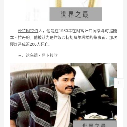
沙特阿拉伯
人，他是在1980年在阿富汗共同战斗时追随
本・拉丹的。他被认为是炸毁沙特胡拜尔塔楼的肇事者，那次
爆炸造成近200人
死
亡。
三、达乌德・易卜拉欣