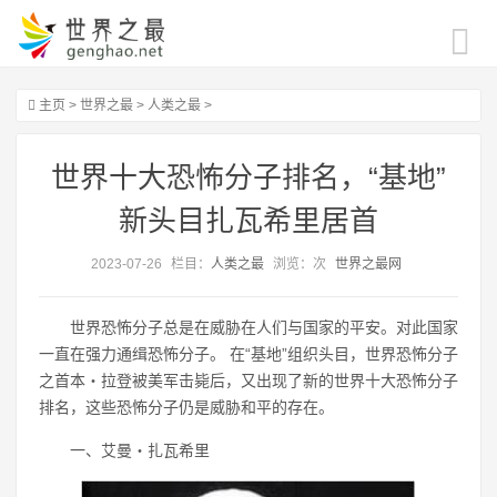
主页
>
世界之最
>
人类之最
>
世界十大恐怖分子排名，“基地”
新头目扎瓦希里居首
2023-07-26
栏目：
人类之最
浏览：
次
世界之最网
世界恐怖分子总是在威胁在人们与国家的平安。对此国家
一直在强力通缉恐怖分子。 在“基地”组织头目，世界恐怖分子
之首本・拉登被美军击毙后，又出现了新的世界十大恐怖分子
排名，这些恐怖分子仍是威胁和平的存在。
一、艾曼・扎瓦希里