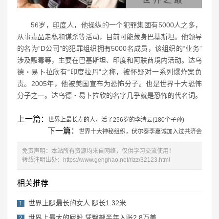
56岁，
印度
人，他操纵的一个犯罪集团有5000人之多，
从事
毒品
走私和谋杀等活动，目前可能藏身巴基斯坦。他领导
的名为“D公司”的犯罪组织拥有5000名成员，该组织的“业务”
涉及贩毒等，主要在巴基斯坦、印度和阿联酋境内活动。达乌
德・易卜拉欣有“印度拉丹”之称，被怀疑对一系列爆炸案负
责。2005年，他被美国宣布为恐怖分子。也是世界十大恐怖
分子之一。达乌德・易卜拉欣的名字几乎就是恐怖的代名词。
上一篇：
世界上最长寿的人，活了256岁的李清云(180个子孙)
下一篇：
世界十大神秘组织，伏尔泰李嘉诚加入过共济会
免责声明：本站所有资源均来自网络，仅供学习交流使用！
转载注明出处：
https://www.genghao.net/rlzz/32123.html
相关推荐
世界上腿最长的女人 腿长1.32米
1
世界上最大的屁股 凭臀部半年入账2.8万美
2