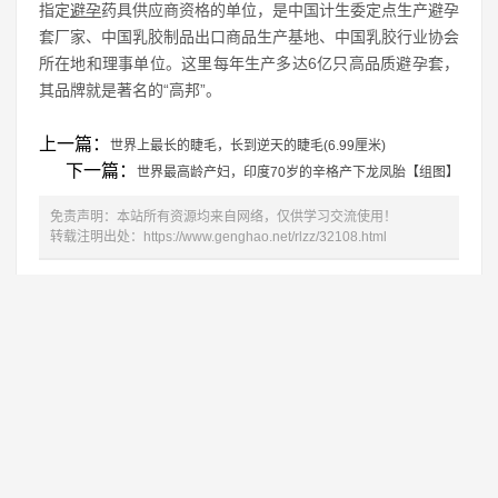
指定
避孕
药具供应商资格的单位，是中国计生委定点生产避孕
套厂家、中国乳胶制品出口商品生产基地、中国乳胶行业协会
所在地和理事单位。这里每年生产多达6亿只高品质避孕套，
其品牌就是著名的“高邦”。
上一篇：
世界上最长的睫毛，长到逆天的睫毛(6.99厘米)
下一篇：
世界最高龄产妇，印度70岁的辛格产下龙凤胎【组图】
免责声明：本站所有资源均来自网络，仅供学习交流使用！
转载注明出处：
https://www.genghao.net/rlzz/32108.html
相关推荐
世界上腿最长的女人 腿长1.32米
1
世界上最大的屁股 凭臀部半年入账2.8万美
2
世界上最高的女人 身高2.31米（比姚明还
3
世界上胸部最多的女人
4
全球腰围最小的女人
5