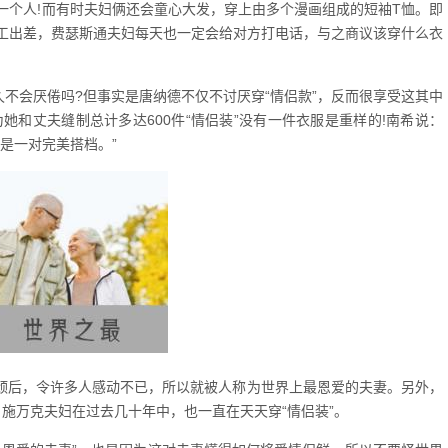
一个人!而有时夫妇俩还会童心大发，穿上由多个漫画组成的短袖T恤。即
工出差，费瑟斯通夫妇每天也一定会给对方打电话，与之商议该穿什么衣
久不会厌倦吗?但事实是唐纳德不仅不讨厌穿“情侣款”，反而很享受这其中
她和丈夫缝制总计多达600件“情侣装”没有一件衣服是重样的!南希说：
是一对完美搭档。”
传颂后，令许多人感动不已，所以就被人称为世界上最恩爱的夫妻。另外，
·施万克夫妇在过去几十年中，也一直在天天穿“情侣装”。