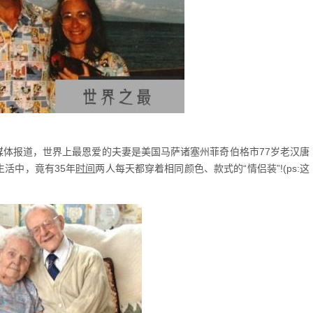
媒体报道，世界上最恩爱的夫妻是美国马萨诸塞州菲奇伯格市77岁老汉唐
生活中，竟有35年
时间
两人每天都穿着相同颜色、款式的“情侣装”!(ps:这