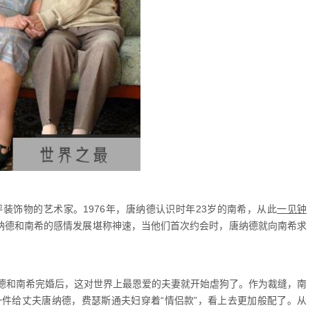
装饰物的艺术家。1976年，唐纳德认识时年23岁的南希，从此
一见钟
唐纳德和南希的感情发展堪称神速，当他们首次约会时，唐纳德就向南希求
德和南希完婚后，这对世界上最恩爱的夫妻就开始虐狗了。作为裁缝，南
件给丈夫唐纳德，费瑟斯通夫妇穿着“情侣款”，看上去更加般配了。从