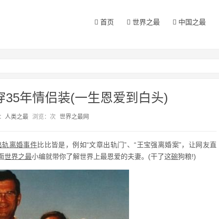
首页
世界之最
中国之最
35年情侣装(一生恩爱到白头)
：
人类之最
浏览：
次
世界之最网
出轨
离婚
事件
比比皆是，例如“文章出轨门”、“王宝强离婚案”，让网友直
面
世界之最
小编就带你了解世界上最恩爱的夫妻。(干了这
碗
狗粮!)