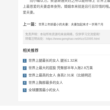
而小编认为，费瑟斯通夫妇之所以能称得上“世界上
上最恩爱的夫妻虐单身狗，婚姻本来就是且行且珍惜的哦
爱夫妻。
上一篇：
世界上年龄最小的夫妻：夫妻加起来才一岁两个月
免责声明：本站所有资源均来自网络，仅供学习交流使用！
转载注明出处：
https://www.genghao.net/rlzz/32095.html
相关推荐
世界上腿最长的女人 腿长1.32米
1
世界上最大的屁股 凭臀部半年入账2.8万美
2
世界上最高的女人 身高2.31米（比姚明还
3
世界上胸部最多的女人
4
全球腰围最小的女人
5