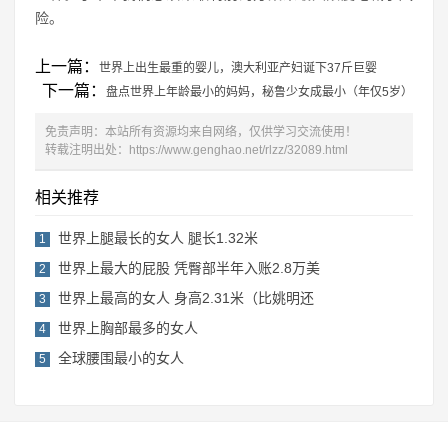
险。
上一篇：
世界上出生最重的婴儿，澳大利亚产妇诞下37斤巨婴
下一篇：
盘点世界上年龄最小的妈妈，秘鲁少女成最小（年仅5岁）
免责声明：本站所有资源均来自网络，仅供学习交流使用！
转载注明出处：
https://www.genghao.net/rlzz/32089.html
相关推荐
世界上腿最长的女人 腿长1.32米
1
世界上最大的屁股 凭臀部半年入账2.8万美
2
世界上最高的女人 身高2.31米（比姚明还
3
世界上胸部最多的女人
4
全球腰围最小的女人
5