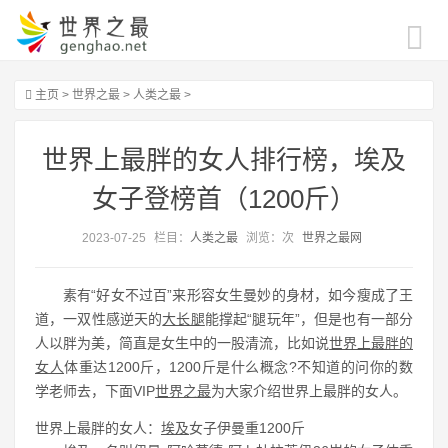
主页
>
世界之最
>
人类之最
>
世界上最胖的女人排行榜，埃及
女子登榜首（1200斤）
2023-07-25
栏目：
人类之最
浏览：
次
世界之最网
素有“好女不过百”来形容女生曼妙的身材，如今瘦成了王
道，一双性感逆天的
大长腿
能撑起“腿玩年”，但是也有一部分
人以胖为美，简直是女生中的一股清流，比如说
世界上最胖的
女人
体重达1200斤，1200斤是什么概念?不知道的问你的数
学老师去，下面VIP
世界之最
为大家介绍世界上最胖的女人。
世界上最胖的女人：
埃及
女子伊曼重1200斤