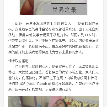
此外，医生还发现世界上最胖的女人——伊曼的腺体受
损，意味着伊曼的身体会储存和保留过量水分。由于无法自如
移动，伊曼自幼就学会用双手移动身体。然而，到11岁时，
伊曼突患脑中风，不得不辍学在家休养。康复后的伊曼无法继
续站立行走，长期卧病不起，情况较好时也只能跪着爬行。长
期的卧床加上疾病使得伊曼成为世界上最胖的女人。
请求政府援助
作为世界上最胖的女人，伊曼实在太胖了，无法被长距离
移动，大使馆因此拒签。看着伊曼的病情不断恶化，家人们无
能为力，伤痛欲绝，不得已之下在网上向埃及总统阿卜杜勒-
法塔赫-塞西(Abdel Fattah el-Sisi)发起求助，希望获得医疗援
助。后来在政府的重视，伊曼得以进行治疗。