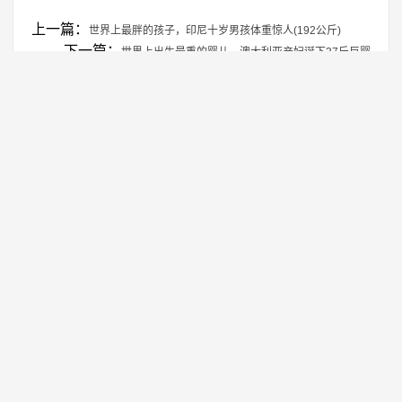
上一篇：
世界上最胖的孩子，印尼十岁男孩体重惊人(192公斤)
下一篇：
世界上出生最重的婴儿，澳大利亚产妇诞下37斤巨婴
免责声明：本站所有资源均来自网络，仅供学习交流使用！
转载注明出处：
https://www.genghao.net/rlzz/32087.html
相关推荐
世界上腿最长的女人 腿长1.32米
1
世界上最大的屁股 凭臀部半年入账2.8万美
2
世界上最高的女人 身高2.31米（比姚明还
3
世界上胸部最多的女人
4
全球腰围最小的女人
5
Copyright © 2019-2022 更好网
湘ICP备2022017751号-1
RSS地图
网站地图