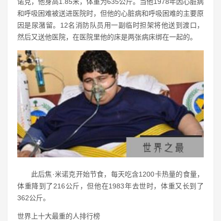
诺克，他身高1.85米，体重为635公斤。当他1978年因心脏病
和呼吸困难被送进医院时，但他的心脏病和呼吸困难的主要原
因是尿潴留。12名消防队员用一副临时担架将他送到渡口，
然后又送他医院，在医院里他的床是两张病床绑在一起的。
此后焦·米诺克开始节食，每天吃含1200卡热量的食量，
体重降到了216公斤，但他在1983年去世时，体重又长到了
362公斤。
世界上十大最重的人排行榜