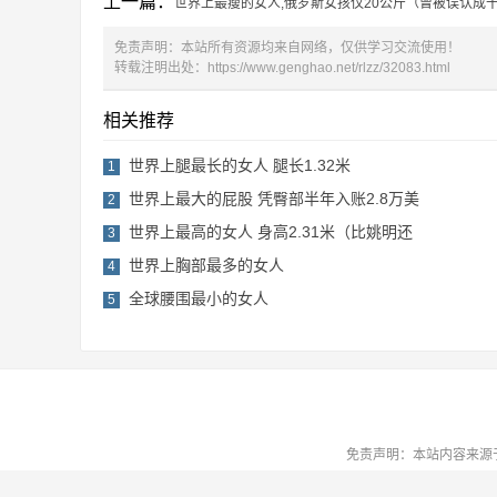
上一篇：
世界上最瘦的女人,俄罗斯女孩仅20公斤（曾被误认成
免责声明：本站所有资源均来自网络，仅供学习交流使用！
转载注明出处：
https://www.genghao.net/rlzz/32083.html
相关推荐
世界上腿最长的女人 腿长1.32米
1
世界上最大的屁股 凭臀部半年入账2.8万美
2
世界上最高的女人 身高2.31米（比姚明还
3
世界上胸部最多的女人
4
全球腰围最小的女人
5
免责声明：本站内容来源