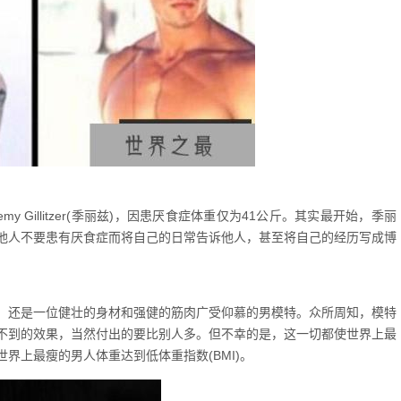
my Gillitzer(季丽兹)，因患厌食症体重仅为41公斤。其实最开始，季丽
他人不要患有厌食症而将自己的日常告诉他人，甚至将自己的经历写成博
，还是一位健壮的身材和强健的筋肉广受仰慕的男模特。众所周知，模特
不到的效果，当然付出的要比别人多。但不幸的是，这一切都使世界上最
界上最瘦的男人体重达到低体重指数(BMI)。