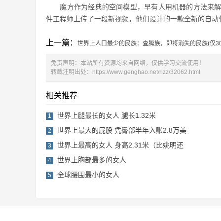
魔方作为经典的空间模型，早有人用机器的方法来解决，
件工程师上传了一段新视频，他们设计的一款全新的自动化
上一篇：
世界上人口最少的民族：查腾族，即将消失的民族(仅30
免责声明：本站所有资源均来自网络，仅供学习交流使用！
转载注明出处：
https://www.genghao.net/rlzz/32062.html
相关推荐
世界上腿最长的女人 腿长1.32米
1
世界上最大的屁股 凭臀部半年入账2.8万美
2
世界上最高的女人 身高2.31米（比姚明还
3
世界上胸部最多的女人
4
全球腰围最小的女人
5