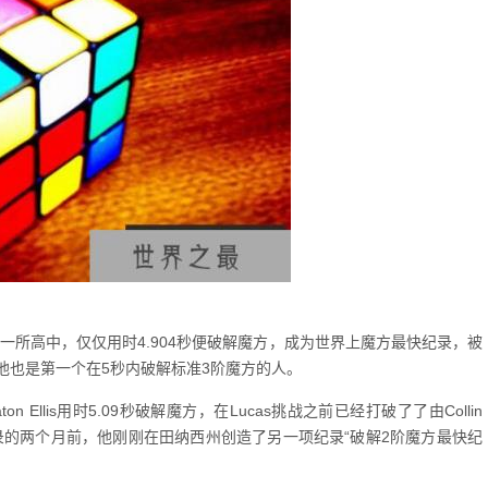
里兰州的一所高中，仅仅用时4.904秒便破解魔方，成为世界上魔方最快纪录，被
他也是第一个在5秒内破解标准3阶魔方的人。
lis用时5.09秒破解魔方，在Lucas挑战之前已经打破了了由Collin
这项纪录的两个月前，他刚刚在田纳西州创造了另一项纪录“破解2阶魔方最快纪