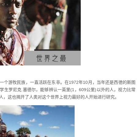
游牧民族，一直活跃在东非。在1972年10月，当年还是西徳的斯图
生罗尼克.塞德尔，能够辨认一英里(1，609公里)以外的人，视力比常
赛人，这也揭开了人类对这个世界上视力最好的人开始进行研究。