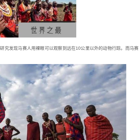
究发现马赛人用裸眼可以观察到远在10公里以外的动物行踪。而马赛