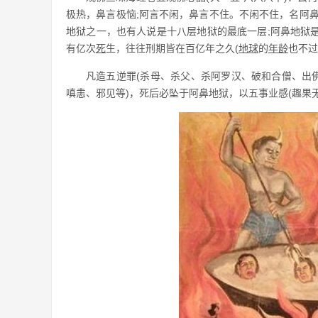
极热，鼻言极恼;阿言不闲，鼻言不住。不闲不住，名阿
地狱之一，也有人说是十八层地狱的最底一层;阿鼻地狱
有亿次
死
生，往往刑期皆在百亿年之久(
地球
的
年龄
也不过
凡造五逆罪(杀母、杀父、杀阿罗汉、破和合僧、出
嗔恚、邪见等)，死后必坠于阿鼻地狱，以五事业感(趣果