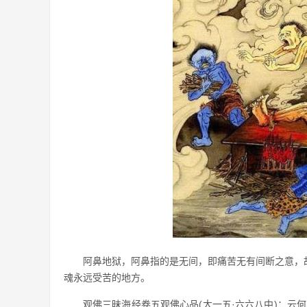
阿鼻地狱，阿鼻指的是无间，即痛苦无有间断之意，
魂永远受苦的地方。
观佛三昧海经卷五观佛心品(大一五·六六八中)：云何