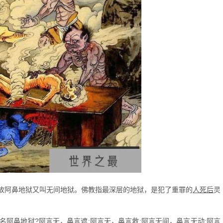
故阿鼻地狱又叫无间地狱。佛教指最深层的地狱，是犯了重罪的
人死后
灵
名阿鼻地狱?阿言无，鼻言遮;阿言无，鼻言救;阿言无间，鼻言无动;阿言