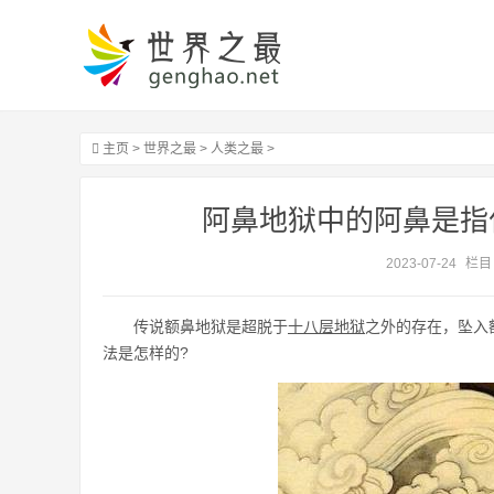
主页
>
世界之最
>
人类之最
>
阿鼻地狱中的阿鼻是指
2023-07-24
栏目
传说额鼻地狱是超脱于
十八层地狱
之外的存在，坠入
法是怎样的?