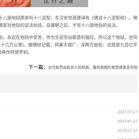
十八层地狱原来叫十八泥犁，东汉安世高便译有《佛说十八泥犁经》。佛
佛家对地狱的说法纷歧，自唐朝之后，才有十八层地狱的说法。
出，永远在地狱中受苦，作为生前穷凶极恶的报应，所以这个地狱，也叫
三十几万公里)，据佛经记载，阿鼻大城广、深两万由旬，也就是九百亿平
者唤作阿傍罗刹。
下一篇：
古代处罚出轨女人的刑具，看刑具图片就觉得变态可怕
2023-07-27
2023-07-27
2023-07-27