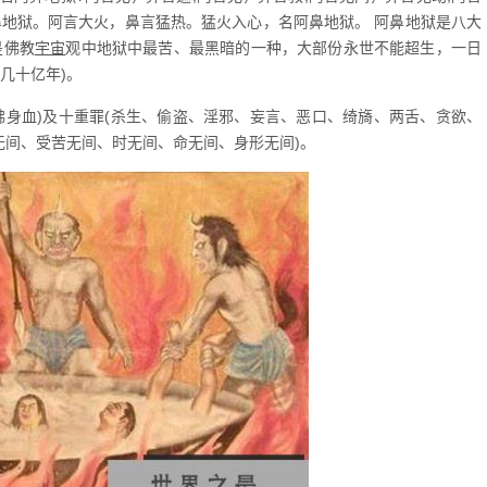
鼻地狱。阿言大火，鼻言猛热。猛火入心，名阿鼻地狱。 阿鼻地狱是八大
是佛教
宇宙
观中地狱中最苦、最黑暗的一种，大部份永世不能超生，一日
几十亿年)。
佛身血)及十重罪(杀生、偷盗、淫邪、妄言、恶口、绮旖、两舌、贪欲、
无间、受苦无间、时无间、命无间、身形无间)。