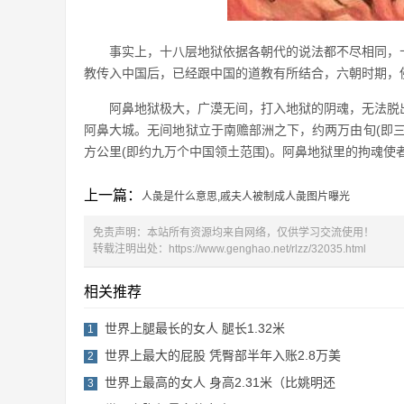
事实上，十八层地狱依据各朝代的说法都不尽相同，
教传入中国后，已经跟中国的道教有所结合，六朝时期，
阿鼻地狱极大，广漠无间，打入地狱的阴魂，无法脱
阿鼻大城。无间地狱立于南赡部洲之下，约两万由旬(即
方公里(即约九万个中国领土范围)。阿鼻地狱里的拘魂使
上一篇：
人彘是什么意思,戚夫人被制成人彘图片曝光
免责声明：本站所有资源均来自网络，仅供学习交流使用！
转载注明出处：
https://www.genghao.net/rlzz/32035.html
相关推荐
世界上腿最长的女人 腿长1.32米
1
世界上最大的屁股 凭臀部半年入账2.8万美
2
世界上最高的女人 身高2.31米（比姚明还
3