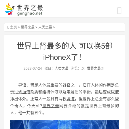
主页
>
世界之最
>
人类之最
>
世界上肾最多的人 可以换5部
iPhoneX了！
2023-07-24
栏目：
人类之最
浏览：
次
世界之最网
导语：肾是人体最重要的器官之一，它在人体的作用是负
责过滤
血液
杂质和维持体液以及电解质的平衡，最后变成
尿液
排出体外。正常人一般具有两枚
肾脏
，但世界上总会有那么些
个奇人，今天VIP
世界之最
网要介绍的就是世界上肾最多的
人，他一共有五个。