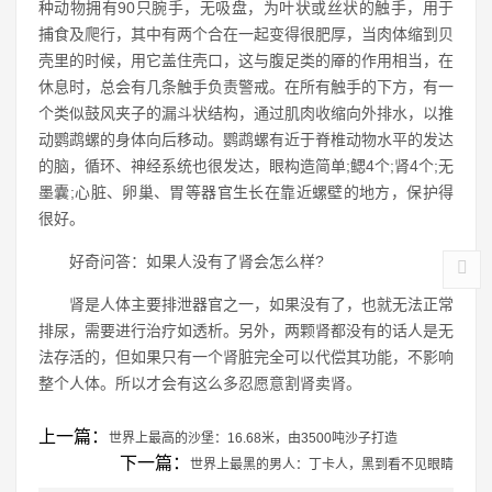
种动物拥有90只腕手，无吸盘，为叶状或丝状的触手，用于
捕食及爬行，其中有两个合在一起变得很肥厚，当肉体缩到贝
壳里的时候，用它盖住壳口，这与腹足类的厣的作用相当，在
休息时，总会有几条触手负责警戒。在所有触手的下方，有一
个类似鼓风夹子的漏斗状结构，通过肌肉收缩向外排水，以推
动鹦鹉螺的身体向后移动。鹦鹉螺有近于脊椎动物水平的发达
的脑，循环、神经系统也很发达，眼构造简单;鳃4个;肾4个;无
墨囊;心脏、卵巢、胃等器官生长在靠近螺壁的地方，保护得
很好。
好奇问答：如果人没有了肾会怎么样?
肾是人体主要排泄器官之一，如果没有了，也就无法正常
排尿，需要进行治疗如透析。另外，两颗肾都没有的话人是无
法存活的，但如果只有一个肾脏完全可以代偿其功能，不影响
整个人体。所以才会有这么多忍愿意割肾卖肾。
上一篇：
世界上最高的沙堡：16.68米，由3500吨沙子打造
下一篇：
世界上最黑的男人：丁卡人，黑到看不见眼睛