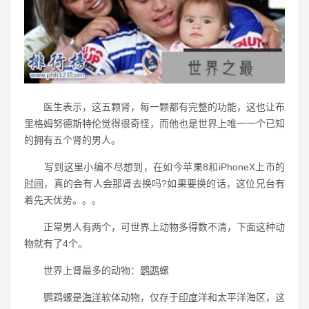
医生表示，这五颗肾，每一颗都有完整的功能，这也让布
里格姆努德斯特伦觉得很奇怪，而他也是世界上唯一一个已知
的拥有五个肾的男人。
写到这里小编不尽想到，在如今苹果8和iPhoneX上市的
时间
，真的会有人会那肾去换吗?如果要换的话，这位兄台有
着先天优势。。。
正常男人有两个，可世界上动物多得数不清，下面这种动
物就有了4个。
世界上肾最多的动物：
鹦鹉
螺
鹦鹉螺是
海洋
软体动物，仅存于
印度
洋和太平洋海区，这